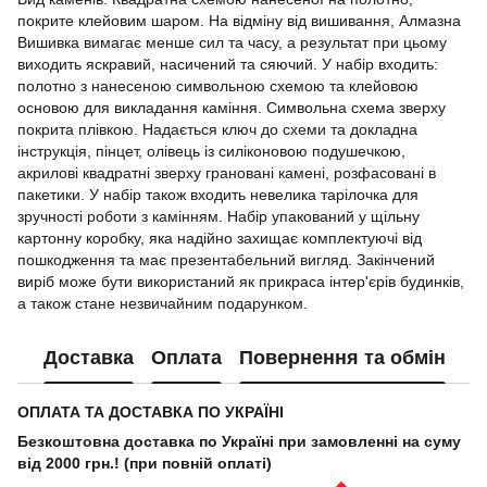
покрите клейовим шаром. На відміну від вишивання, Алмазна
Вишивка вимагає менше сил та часу, а результат при цьому
виходить яскравий, насичений та сяючий. У набір входить:
полотно з нанесеною символьною схемою та клейовою
основою для викладання каміння. Символьна схема зверху
покрита плівкою. Надається ключ до схеми та докладна
інструкція, пінцет, олівець із силіконовою подушечкою,
акрилові квадратні зверху грановані камені, розфасовані в
пакетики. У набір також входить невелика тарілочка для
зручності роботи з камінням. Набір упакований у щільну
картонну коробку, яка надійно захищає комплектуючі від
пошкодження та має презентабельний вигляд. Закінчений
виріб може бути використаний як прикраса інтер'єрів будинків,
а також стане незвичайним подарунком.
Доставка
Оплата
Повернення та обмін
ОПЛАТА ТА ДОСТАВКА ПО УКРАЇНІ
Безкоштовна доставка по Україні при замовленні на суму
від 2000 грн.! (при повній оплаті)