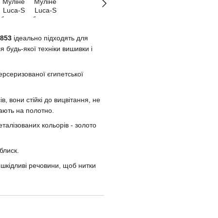
 853
ідеально підходять для
 будь-якої техніки вишивки і
ерсеризованої єгипетської
, вони стійкі до вицвітання, не
ають на полотно.
металізованих кольорів - золото
блиск.
шкідливі речовини, щоб нитки