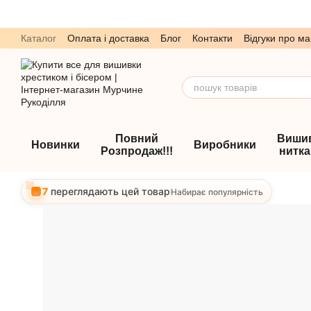
Перейти до основного контенту
Каталог
Оплата і доставка
Блог
Контакти
Відгуки про ма
Обмін та повернення
Угода користувача
Повний
Виши
Новинки
Виробники
Розпродаж!!!
нитк
7
переглядають цей товар
Набирає популярність