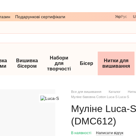
газин
Подарункові сертифікати
Укр
Рус
U
Набори
вка
Вишивка
Нитки для
для
Бісер
ами
бісером
вишивання
творчості
Все для вишивання
Каталог
Нитк
Муліне бавовна Cotton Luca-S Luca-S
Муліне Luca-S
(DMC612)
В наявності
Написати відгук