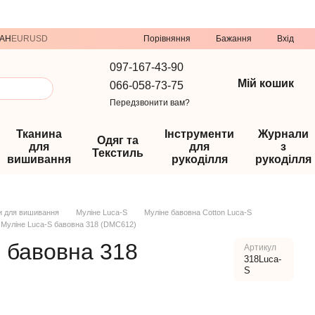
Порівняння
AH
EUR
USD
Бажання
Вхід
097-167-43-90
Мій кошик
066-058-73-75
Передзвонити вам?
Тканина
Інструменти
Журнали
Одяг та
для
для
з
Текстиль
вишивання
рукоділля
рукоділля
и для вишивання
Муліне Luca-S
Муліне бавовна Cotton Luca-S
Муліне Luca-S бавовна 318 (DMC612)
 бавовна 318
Артикул
318Luca-
S