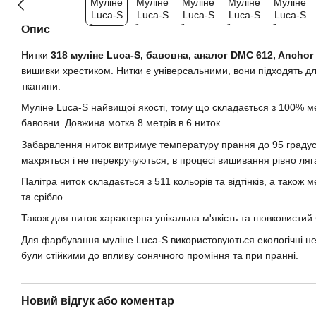
Опис
Нитки
318 муліне Luca-S, бавовна, аналог DMC 612, Anchor
вишивки хрестиком. Нитки є універсальними, вони підходять для
тканини.
Муліне Luca-S найвищої якості, тому що складається з 100% м
бавовни. Довжина мотка 8 метрів в 6 ниток.
Забарвлення ниток витримує температуру прання до 95 градусів
махряться і не перекручуються, в процесі вишивання рівно ляг
Палітра ниток складається з 511 кольорів та відтінків, а також 
та срібло.
Також для ниток характерна унікальна м'якість та шовковистий 
Для фарбування муліне Luca-S використовуються екологічні не
були стійкими до впливу сонячного проміння та при пранні.
Новий відгук або коментар