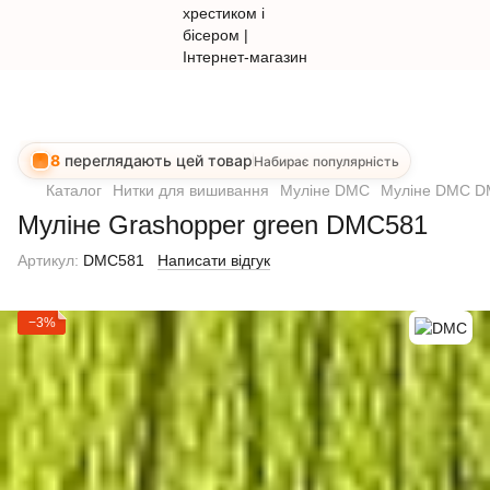
8
переглядають цей товар
Набирає популярність
Каталог
Нитки для вишивання
Муліне DMC
Муліне DMC 
Муліне Grashopper green DMC581
Артикул:
DMC581
Написати відгук
−3%