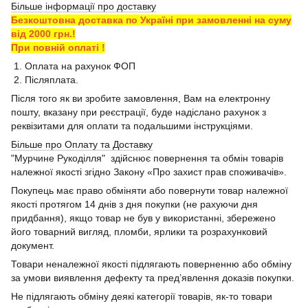
Більше інформації про доставку
Безкоштовна доставка по Україні при замовленні на суму
від 2000 грн.!
При повній оплаті !
1. Оплата на рахунок ФОП
2. Післяплата.
Після того як ви зробите замовлення, Вам на електронну
пошту, вказану при реєстрації, буде надіслано рахунок з
реквізитами для оплати та подальшими інструкціями.
Більше про Оплату та Доставку
"Мурчине Рукоділля" здійснює повернення та обмін товарів
належної якості згідно Закону «Про захист прав споживачів».
Покупець має право обміняти або повернути товар належної
якості протягом 14 днів з дня покупки (не рахуючи дня
придбання), якщо товар не був у використанні, збережено
його товарний вигляд, пломби, ярлики та розрахунковий
документ.
Товари неналежної якості підлягають поверненню або обміну
за умови виявлення дефекту та пред’явлення доказів покупки.
Не підлягають обміну деякі категорії товарів, як-то товари