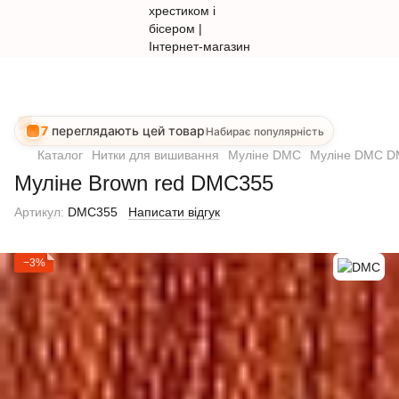
7
переглядають цей товар
Набирає популярність
Каталог
Нитки для вишивання
Муліне DMC
Муліне DMC 
Муліне Brown red DMC355
Артикул:
DMC355
Написати відгук
−3%