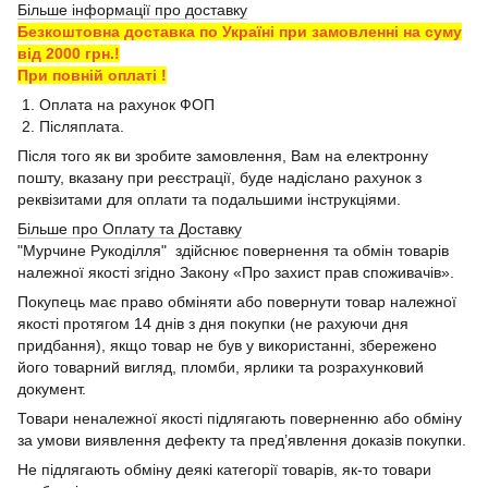
Більше інформації про доставку
Безкоштовна доставка по Україні при замовленні на суму
від 2000 грн.!
При повній оплаті !
1. Оплата на рахунок ФОП
2. Післяплата.
Після того як ви зробите замовлення, Вам на електронну
пошту, вказану при реєстрації, буде надіслано рахунок з
реквізитами для оплати та подальшими інструкціями.
Більше про Оплату та Доставку
"Мурчине Рукоділля" здійснює повернення та обмін товарів
належної якості згідно Закону «Про захист прав споживачів».
Покупець має право обміняти або повернути товар належної
якості протягом 14 днів з дня покупки (не рахуючи дня
придбання), якщо товар не був у використанні, збережено
його товарний вигляд, пломби, ярлики та розрахунковий
документ.
Товари неналежної якості підлягають поверненню або обміну
за умови виявлення дефекту та пред’явлення доказів покупки.
Не підлягають обміну деякі категорії товарів, як-то товари