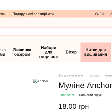
газин
Подарункові сертифікати
Укр
Рус
U
Набори
вка
Вишивка
Нитки для
для
Бісер
ами
бісером
вишивання
творчості
Все для вишивання
Каталог
Нитк
Муліне Anchor
В наявності
Написати відгук
18.00 грн