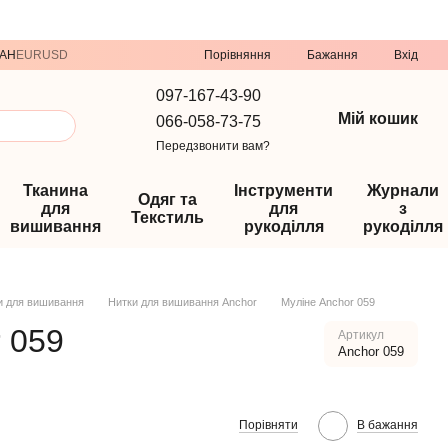
Порівняння
AH
EUR
USD
Бажання
Вхід
097-167-43-90
Мій кошик
066-058-73-75
Передзвонити вам?
Тканина
Інструменти
Журнали
Одяг та
для
для
з
Текстиль
вишивання
рукоділля
рукоділля
и для вишивання
Нитки для вишивання Anchor
Муліне Anchor 059
 059
Артикул
Anchor 059
Порівняти
В бажання