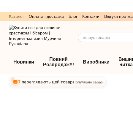
Перейти до основного контенту
Каталог
Оплата і доставка
Блог
Контакти
Відгуки про ма
Обмін та повернення
Угода користувача
Повний
Виши
Новинки
Виробники
Розпродаж!!!
нитк
7
переглядають цей товар
Популярно зараз