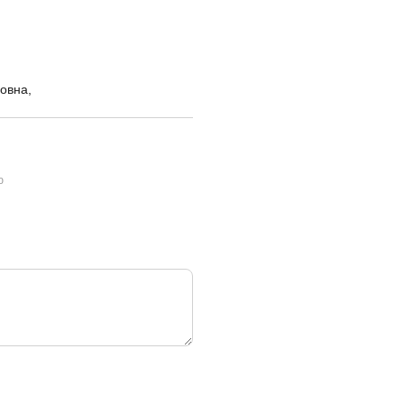
овна,
ю