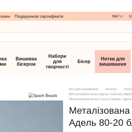
газин
Подарункові сертифікати
Укр
Рус
U
Набори
вка
Вишивка
Нитки для
для
Бісер
ами
бісером
вишивання
творчості
Все для вишивання
Каталог
Нитк
Металізована нитка Адель (плоска) люре
Металізована нитка плоска Люрекс Адель
Металізована
Адель 80-20 