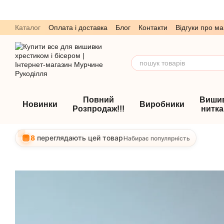
Перейти до основного контенту
Каталог
Оплата і доставка
Блог
Контакти
Відгуки про ма
Обмін та повернення
Угода користувача
Повний
Виши
Новинки
Виробники
Розпродаж!!!
нитк
8
переглядають цей товар
Набирає популярність