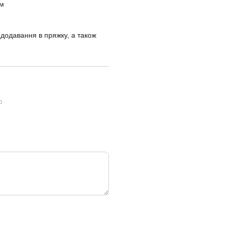
0м
(додавання в пряжку, а також
ю