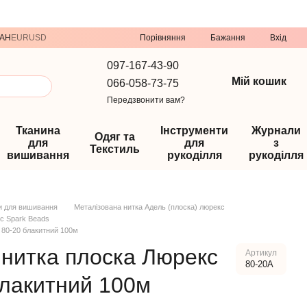
Порівняння
AH
EUR
USD
Бажання
Вхід
097-167-43-90
Мій кошик
066-058-73-75
Передзвонити вам?
Тканина
Інструменти
Журнали
Одяг та
для
для
з
Текстиль
вишивання
рукоділля
рукоділля
и для вишивання
Металізована нитка Адель (плоска) люрекс
кс Spark Beads
 80-20 блакитний 100м
 нитка плоска Люрекс
Артикул
80-20А
блакитний 100м