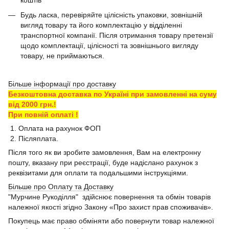
коштів
Будь ласка, перевіряйте цілісність упаковки, зовнішній
вигляд товару та його комплектацію у відділенні
транспортної компанії. Після отримання товару претензії
щодо комплектації, цілісності та зовнішнього вигляду
товару, не приймаються.
Більше інформації про доставку
Безкоштовна доставка по Україні при замовленні на суму
від 2000 грн.!
При повній оплаті !
1. Оплата на рахунок ФОП
2. Післяплата.
Після того як ви зробите замовлення, Вам на електронну
пошту, вказану при реєстрації, буде надіслано рахунок з
реквізитами для оплати та подальшими інструкціями.
Більше про Оплату та Доставку
"Мурчине Рукоділля" здійснює повернення та обмін товарів
належної якості згідно Закону «Про захист прав споживачів».
Покупець має право обміняти або повернути товар належної