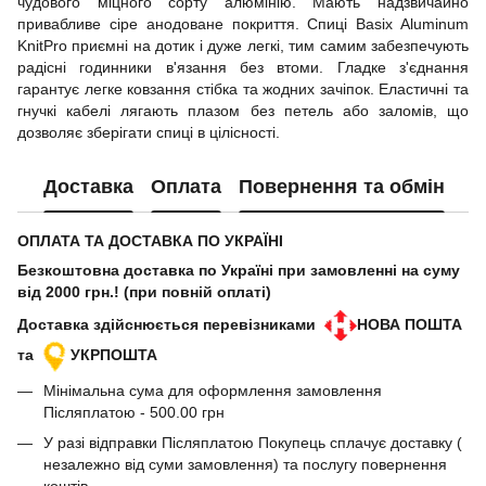
чудового міцного сорту алюмінію. Мають надзвичайно
привабливе сіре анодоване покриття. Спиці Basix Aluminum
KnitPro приємні на дотик і дуже легкі, тим самим забезпечують
радісні годинники в'язання без втоми. Гладке з'єднання
гарантує легке ковзання стібка та жодних зачіпок.
Еластичні та
гнучкі кабелі лягають плазом без петель або заломів, що
дозволяє зберігати спиці в цілісності.
Доставка
Оплата
Повернення та обмін
ОПЛАТА ТА ДОСТАВКА ПО УКРАЇНІ
Безкоштовна доставка по Україні при замовленні на суму
від 2000 грн.! (при повній оплаті)
Доставка здійснюється перевізниками
НОВА ПОШТА
та
УКРПОШТА
Мінімальна сума для оформлення замовлення
Післяплатою - 500.00 грн
У разі відправки Післяплатою Покупець сплачує доставку (
незалежно від суми замовлення) та послугу повернення