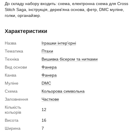
До складу набору входить: схема, електронна схема для Cross
Stitch Saga, інструкція, дерев'яна основа, фетр, DMC муліне,
голки, органайзер.
Характеристики
Назва
Іграшки інтер'єрні
Тематика
Птахи
Техніка
Вишивка бісером та нитками
Вид основи
Фанера
Канва
Фанера
Муліне
DMC
Схема
Кольорова символьна
Заповнення
Часткове
Кількість
12
кольорів
Висота
16
Ширина
7