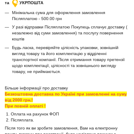
та
УКРПОШТА
Мінімальна сума для оформлення замовлення
Післяплатою - 500.00 грн
У разі відправки Післяплатою Покупець сплачує доставку (
незалежно від суми замовлення) та послугу повернення
коштів
Будь ласка, перевіряйте цілісність упаковки, зовнішній
вигляд товару та його комплектацію у відділенні
транспортної компанії. Після отримання товару претензії
щодо комплектації, цілісності та зовнішнього вигляду
товару, не приймаються.
Більше інформації про доставку
Безкоштовна доставка по Україні при замовленні на суму
від 2000 грн.!
При повній оплаті !
1. Оплата на рахунок ФОП
2. Післяплата.
Після того як ви зробите замовлення, Вам на електронну
пошту, вказану при реєстрації, буде надіслано рахунок з