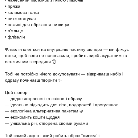
• нанесений малюнок з гілкою лимонів
• пряжа
• килимова голка
• нитковтягувач
• ножиці для обрізання нитки ✂️
• пʼяльце
• флізелін
Флізелін клеїться на внутрішню частину шопера — він фіксує
нитки, щоб вони не повилазили, і робить виріб акуратним та
естетичним зсередини 👌
Тобі не потрібно нічого докуповувати — відкриваєш набір і
одразу починаєш творити ✨
Цей шопер:
— додає яскравості та свіжості образу
— ідеально підходить для літа, подорожей і прогулянок
— екологічна альтернатива пакетам 🌿
— економить кошти щодня
— унікальна річ, створена своїми руками
Той самий акцент, який робить образ “живим” і