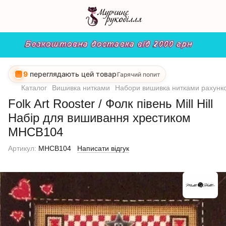
9
переглядають цей товар
Гарячий попит
Каталог
Вишивка нитками
Набори вишивка нитками рахунко
Folk Art Rooster / Фолк півень Mill Hill
Набір для вишивання хрестиком
MHCB104
Артикул:
MHCB104
Написати відгук