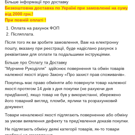
Більше інформації про доставку
Безкоштовна доставка по Україні при замовленні на суму
від 2000 грн.!
При повній оплаті !
1. Оплата на рахунок ФОП
2. Післяплата.
Після того як ви зробите замовлення, Вам на електронну
пошту, вказану при реєстрації, буде надіслано рахунок з
реквізитами для оплати та подальшими інструкціями.
Більше про Оплату та Доставку
"Мурчине Рукоділля" здійснює повернення та обмін товарів
належної якості згідно Закону «Про захист прав споживачів».
Покупець має право обміняти або повернути товар належної
якості протягом 14 днів з дня покупки (не рахуючи дня
придбання), якщо товар не був у використанні, збережено
його товарний вигляд, пломби, ярлики та розрахунковий
документ.
Товари неналежної якості підлягають поверненню або обміну
за умови виявлення дефекту та пред’явлення доказів покупки.
Не підлягають обміну деякі категорії товарів, як-то товари