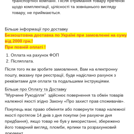
транспортної компанії. Після отримання товару претензії
щодо комплектації, цілісності та зовнішнього вигляду
товару, не приймаються.
Більше інформації про доставку
Безкоштовна доставка по Україні при замовленні на суму
від 2000 грн.!
При повній оплаті !
1. Оплата на рахунок ФОП
2. Післяплата.
Після того як ви зробите замовлення, Вам на електронну
пошту, вказану при реєстрації, буде надіслано рахунок з
реквізитами для оплати та подальшими інструкціями.
Більше про Оплату та Доставку
"Мурчине Рукоділля" здійснює повернення та обмін товарів
належної якості згідно Закону «Про захист прав споживачів».
Покупець має право обміняти або повернути товар належної
якості протягом 14 днів з дня покупки (не рахуючи дня
придбання), якщо товар не був у використанні, збережено
його товарний вигляд, пломби, ярлики та розрахунковий
документ.