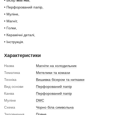
• Бісер
Mill Hill
,
• Перфорований папір,
• Муліне,
• Магніт,
• Голки,
• Керамічні деталі,
• Інструкція.
Характеристики
Назва
Магніти на холодильник
Тематика
Метелики та комахи
Техніка
Вишивка бісером та нитками
Вид основи
Перфорований папір
Канва
Перфорований папір
Муліне
DMC
Схема
Чорно біла символьна
Заповнення
Повне