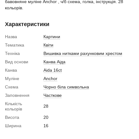
бавовняне муліне Anchor , ч/б схема, голка, інструкція. 28
кольорів.
Характеристики
Назва
Картини
Тематика
Квіти
Техніка
Вишивка нитками рахунковим хрестом
Вид основи
Канва Аіда
Канва
Aida 16ct
Муліне
Anchor
Схема
Чорно біла символьна
Заповнення
Часткове
Кількість
28
кольорів
Висота
20
Ширина
16