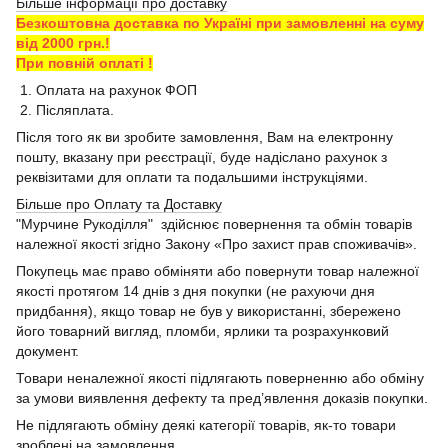
Більше інформації про доставку
Безкоштовна доставка по Україні при замовленні на суму
від 2000 грн.!
При повній оплаті !
1. Оплата на рахунок ФОП
2. Післяплата.
Після того як ви зробите замовлення, Вам на електронну
пошту, вказану при реєстрації, буде надіслано рахунок з
реквізитами для оплати та подальшими інструкціями.
Більше про Оплату та Доставку
"Мурчине Рукоділля" здійснює повернення та обмін товарів
належної якості згідно Закону «Про захист прав споживачів».
Покупець має право обміняти або повернути товар належної
якості протягом 14 днів з дня покупки (не рахуючи дня
придбання), якщо товар не був у використанні, збережено
його товарний вигляд, пломби, ярлики та розрахунковий
документ.
Товари неналежної якості підлягають поверненню або обміну
за умови виявлення дефекту та пред’явлення доказів покупки.
Не підлягають обміну деякі категорії товарів, як-то товари
зроблені на замовлення.