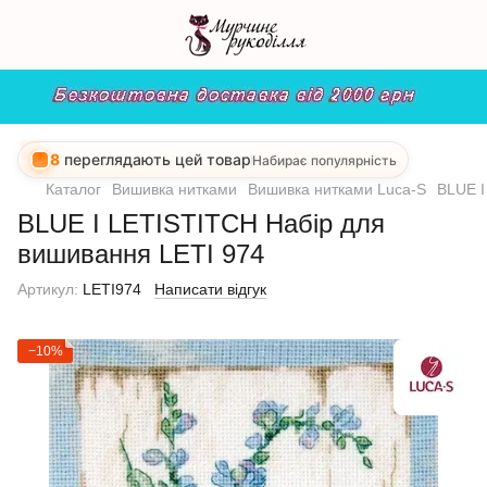
8
переглядають цей товар
Набирає популярність
Каталог
Вишивка нитками
Вишивка нитками Luca-S
BLUE I
BLUE I LETISTITCH Набір для
вишивання LETI 974
Артикул:
LETI974
Написати відгук
−10%