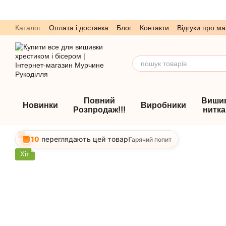
Перейти до основного контенту
Каталог
Оплата і доставка
Блог
Контакти
Відгуки про ма
Обмін та повернення
Угода користувача
Повний
Виши
Новинки
Виробники
Розпродаж!!!
нитк
10
переглядають цей товар
Гарячий попит
Хіт