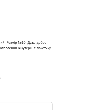
дний. Розмір №10. Дуже добре
готовлення біжутерії. У пакетику
ю