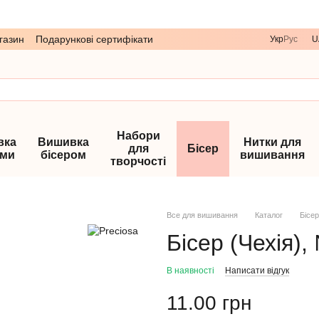
газин
Подарункові сертифікати
Укр
Рус
U
Набори
вка
Вишивка
Нитки для
для
Бісер
ами
бісером
вишивання
творчості
Все для вишивання
Каталог
Бісер
Бісер (Чехія),
В наявності
Написати відгук
11.00 грн