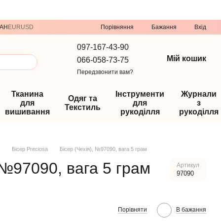
Порівняння
AH
EUR
USD
Бажання
Вхід
097-167-43-90
Мій кошик
066-058-73-75
Передзвонити вам?
Тканина
Інструменти
Журнали
Одяг та
для
для
з
Текстиль
вишивання
рукоділля
рукоділля
Бісер Preciosa
Бісер (Чехія), №97090, вага 5 грам
 №97090, вага 5 грам
Артикул
97090
Порівняти
В бажання