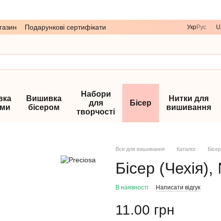
газин
Подарункові сертифікати
Укр
Рус
U
Набори
вка
Вишивка
Нитки для
для
Бісер
ами
бісером
вишивання
творчості
Все для вишивання
Каталог
Бісер
Бісер (Чехія),
В наявності
Написати відгук
11.00 грн