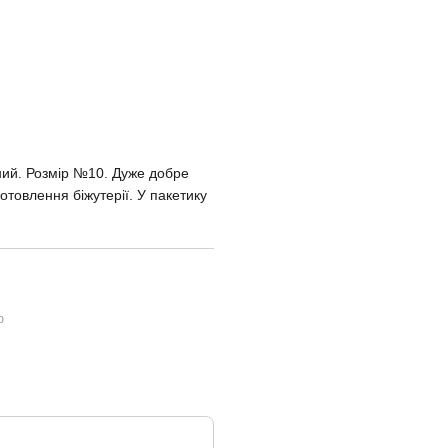
дний. Розмір №10. Дуже добре
готовлення біжутерії. У пакетику
ю