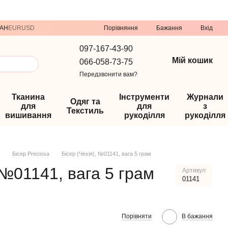
Порівняння
AH
EUR
USD
Бажання
Вхід
097-167-43-90
Мій кошик
066-058-73-75
Передзвонити вам?
Тканина
Інструменти
Журнали
Одяг та
для
для
з
Текстиль
вишивання
рукоділля
рукоділля
Бісер Preciosa
Бісер (Чехія), №01141, вага 5 грам
 №01141, вага 5 грам
Артикул
01141
Порівняти
В бажання