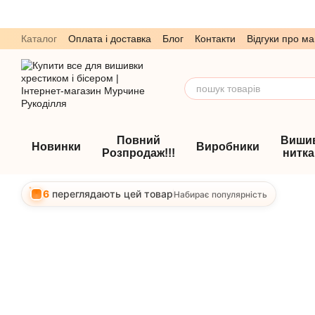
Перейти до основного контенту
Каталог
Оплата і доставка
Блог
Контакти
Відгуки про ма
Обмін та повернення
Угода користувача
Повний
Виши
Новинки
Виробники
Розпродаж!!!
нитк
6
переглядають цей товар
Набирає популярність