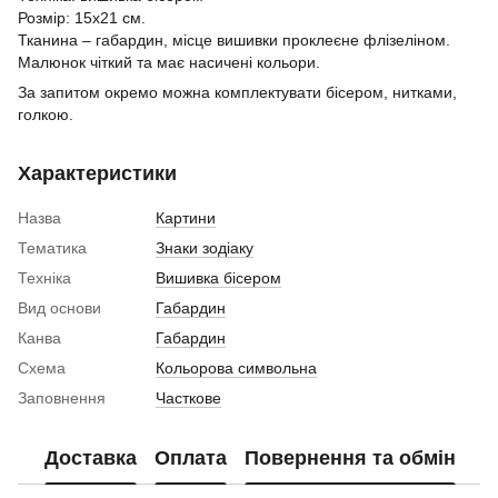
Розмір: 15х21 см.
Тканина – габардин, місце вишивки проклеєне флізеліном.
Малюнок чіткий та має насичені кольори.
За запитом окремо можна комплектувати бісером, нитками,
голкою.
Характеристики
Назва
Картини
Тематика
Знаки зодіаку
Техніка
Вишивка бісером
Вид основи
Габардин
Канва
Габардин
Схема
Кольорова символьна
Заповнення
Часткове
Доставка
Оплата
Повернення та обмін