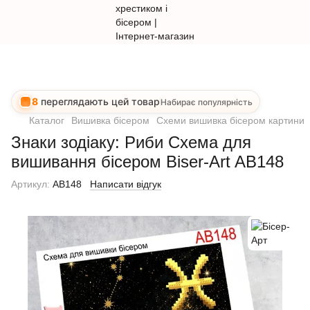
8
переглядають цей товар
Набирає популярність
Каталог
Вишивка бісером
Схеми вишивка бісером картини
Знаки зодіаку: Риби Схема для
вишивання бісером Biser-Art AB148
Артикул:
AB148
Написати відгук