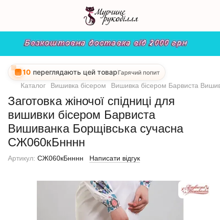
10
переглядають цей товар
Гарячий попит
Каталог
Вишивка бісером
Вишивка бісером Барвиста Виши
Заготовка жіночої спідниці для
вишивки бісером Барвиста
Вишиванка Борщівська сучасна
СЖ060кБнннн
Артикул:
СЖ060кБнннн
Написати відгук