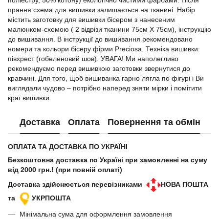
поліестру, 50% котону) екологічно чистими фарбами. Після
прання схема для вишивки залишається на тканині. Набір
містить заготовку для вишивки бісером з нанесеним
малюнком-схемою ( 2 відрізи тканини 75cм Х 75cм), інструкцію
до вишивання. В інструкції до вишивання рекомендовано
номери та кольори бісеру фірми Preciosa. Техніка вишивки:
півхрест (гобеленовий шов). УВАГА! Ми наполегливо
рекомендуємо перед вишивкою заготовки звернутися до
кравчині. Для того, щоб вишиванка гарно лягла по фігурі і Ви
виглядали чудово – потрібно наперед зняти мірки і помітити
краї вишивки.
Доставка
Оплата
Повернення та обмін
ОПЛАТА ТА ДОСТАВКА ПО УКРАЇНІ
Безкоштовна доставка по Україні при замовленні на суму
від 2000 грн.! (при повній оплаті)
Доставка здійснюється перевізниками
НОВА ПОШТА
та
УКРПОШТА
Мінімальна сума для оформлення замовлення