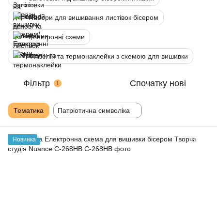
Набори для вишивання листівок бісером
Електронні схеми
Флізелін та термонаклейки з схемою для вишивки
Фільтр
Спочатку нові
1
Тематика
Патріотична символіка
Новинка