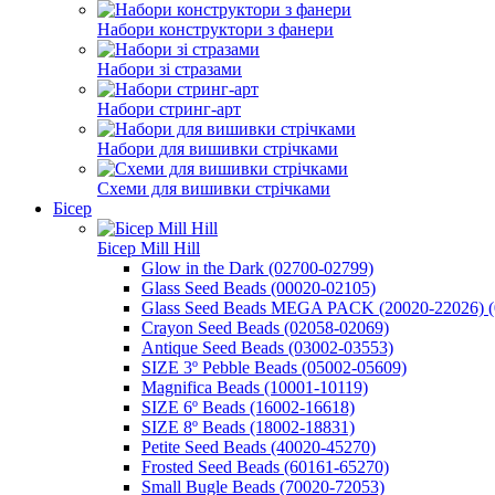
Набори конструктори з фанери
Набори зі стразами
Набори стринг-арт
Набори для вишивки стрічками
Схеми для вишивки стрічками
Бісер
Бісер Mill Hill
Glow in the Dark (02700-02799)
Glass Seed Beads (00020-02105)
Glass Seed Beads MEGA PACK (20020-22026) (
Crayon Seed Beads (02058-02069)
Antique Seed Beads (03002-03553)
SIZE 3º Pebble Beads (05002-05609)
Magnifica Beads (10001-10119)
SIZE 6º Beads (16002-16618)
SIZE 8º Beads (18002-18831)
Petite Seed Beads (40020-45270)
Frosted Seed Beads (60161-65270)
Small Bugle Beads (70020-72053)