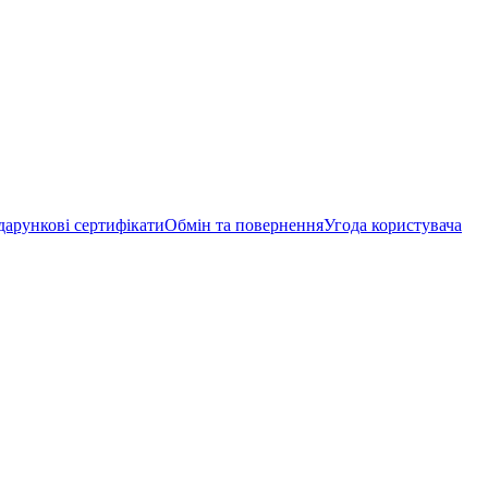
арункові сертифікати
Обмін та повернення
Угода користувача