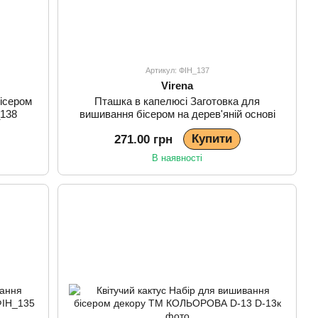
Артикул: ФІН_137
Virena
ісером
Пташка в капелюсі Заготовка для
_138
вишивання бісером на дерев'яній основі
Virena ФІН_137
Купити
271.00 грн
В наявності