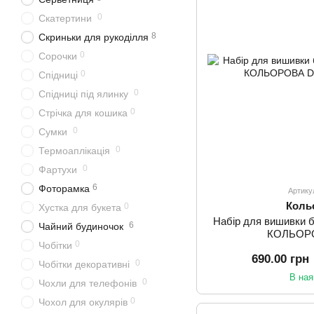
0
Скатертини
8
Скриньки для рукоділля
0
Сорочки
0
Спідниці
0
Спідниці під ялинку
0
Стрічка для кошика
0
Сумки
0
Термоаплікація
0
Фартухи
6
Фоторамка
Артику
Коль
0
Хустка для букета
Набір для вишивки 
6
Чайний будиночок
КОЛЬОР
0
Чобітки
690.00 грн
0
Чобітки декоративні
В ная
0
Чохли для телефонів
0
Чохол для окулярів