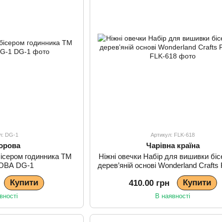
л: DG-1
Артикул: FLK-618
орова
Чарівна країна
бісером годинника ТМ
Ніжні овечки Набір для вишивки біс
ОВА DG-1
дерев’яній основі Wonderland Crafts
Купити
Купити
410.00 грн
вності
В наявності