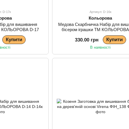
л: D-17к
Артикул: D-16к
орова
Кольорова
бір для вишивання
Медова Скарбничка Набір для виш
ТМ КОЛЬОРОВА D-17
бісером іграшки ТМ КОЛЬОРОВА
Купити
Купити
330.00 грн
вності
В наявності