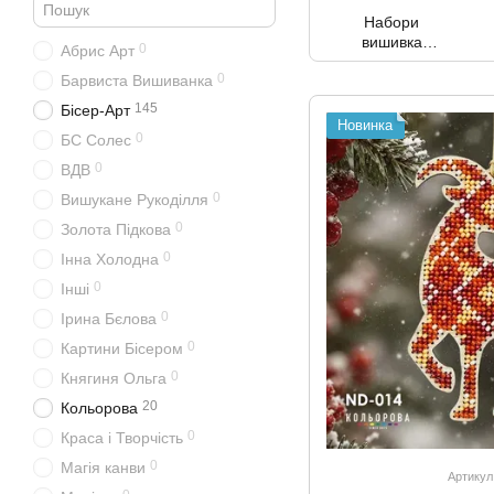
Набори
вишивка
0
Абрис Арт
бісером
0
Барвиста Вишиванка
картини
145
Бісер-Арт
Новинка
0
БС Солес
0
ВДВ
0
Вишукане Рукоділля
0
Золота Підкова
0
Інна Холодна
0
Інші
0
Ірина Бєлова
0
Картини Бісером
0
Княгиня Ольга
20
Кольорова
0
Краса і Творчість
0
Магія канви
Артикул