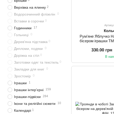
8
Брошки
2
Верхівка на ялинку
0
Водорозчинний флізелін
0
Вставки в сорочки
Артику
17
Годинники
Коль
0
Гольниці
Рум'яне Яблучко Н
бісером іграшки 
0
Дерев'яна підставка
0
Дипломи, подяки
330.00 грн
0
Доріжка на стіл
В ная
0
Заготовки одяг та текстиль
0
Закладки для книг
0
Зростомір
1
Іграшки
159
Іграшки інтер'єрні
284
Іграшки-підвіски
10
Ікони та релігійні сюжети
1
Календарі