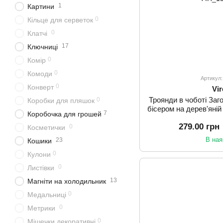
1
Картини
0
Кільце для серветок
0
Клатчі
17
Ключниці
0
Комір
0
Комоди
Артикул
0
Конверт
Vi
Троянди в чоботі За
0
Коробки для пляшок
бісером на дерев'яній
7
Коробочка для грошей
279.00 грн
0
Косметички
В ная
23
Кошики
0
Кулони
0
Листівки
13
Магніти на холодильник
0
Медальниці
0
Метрики
0
Мішечки декоративні