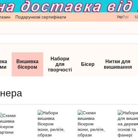
газин
Подарункові сертифікати
Укр
Рус
U
Набори
вка
Вишивка
Нитки для
для
Бісер
ами
бісером
вишивання
творчості
анера