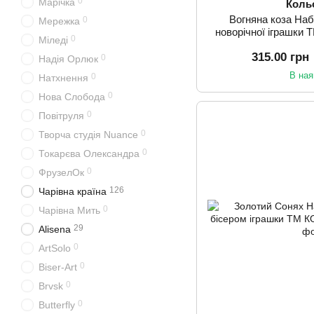
0
Марічка
Коль
Вогняна коза На
0
Мережка
новорічної іграшк
0
Міледі
0
315.00 грн
0
Надія Орлюк
В ная
0
Натхнення
0
Нова Слобода
0
Повітруля
0
Творча студія Nuance
0
Токарєва Олександра
0
ФрузелОк
126
Чарівна країна
0
Чарівна Мить
29
Alisena
0
ArtSolo
0
Biser-Art
0
Brvsk
0
Butterfly