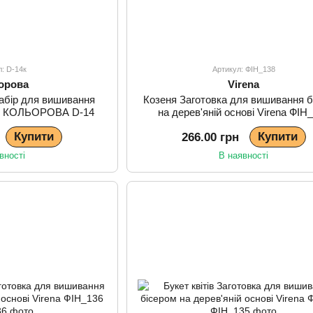
л: D-14к
Артикул: ФІН_138
орова
Virena
абір для вишивання
Козеня Заготовка для вишивання б
ТМ КОЛЬОРОВА D-14
на дерев'яній основі Virena ФІН
Купити
Купити
266.00 грн
вності
В наявності