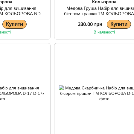
орова
Кольорова
бір для вишивання
Медова Груша Набір для вишив
и ТМ КОЛЬОРОВА ND-
бісером іграшки ТМ КОЛЬОРОВА
14
Купити
Купити
330.00 грн
вності
В наявності