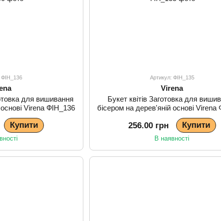
: ФІН_136
Артикул: ФІН_135
rena
Virena
готовка для вишивання
Букет квітів Заготовка для виши
 основі Virena ФІН_136
бісером на дерев'яній основі Virena
Купити
Купити
256.00 грн
вності
В наявності