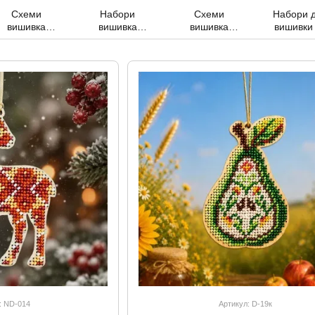
Схеми
Набори
Схеми
Набори 
вишивка
вишивка
вишивка
вишивки
бісером
бісером ікони,
бісером ікони,
деревян
картини
релігія, образи
релігія, образи
основі 
фанер
: ND-014
Артикул: D-19к