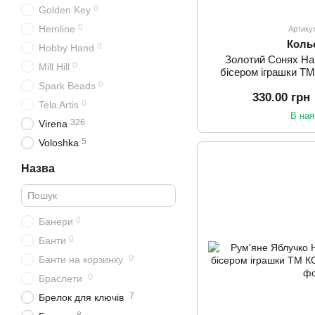
0
Golden Key
0
Hemline
Артику
Коль
0
Hobby Hand
Золотий Сонях На
0
Mill Hill
бісером іграшки 
0
Spark Beads
330.00 грн
0
Tela Artis
В ная
326
Virena
5
Voloshka
Назва
0
Банери
0
Банти
0
Банти на корзинку
0
Браслети
7
Брелок для ключів