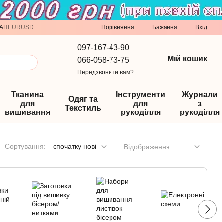
Порівняння
AH
EUR
USD
Бажання
Вхід
097-167-43-90
Мій кошик
066-058-73-75
Передзвонити вам?
Тканина
Інструменти
Журнали
Одяг та
для
для
з
Текстиль
вишивання
рукоділля
рукоділля
Сортування:
спочатку нові
Відображення: