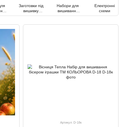
для
Заготовки під
Набори для
Електронні
 на
вишивку
вишивання
схеми
ій
бісером/
листівок
та
нитками
бісером
і
Артикул: D-18к