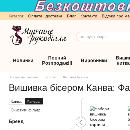
Перейти до основного контенту
Каталог
Оплата і доставка
Блог
Контакти
Відгуки про ма
Обмін та повернення
Угода користувача
Повний
Виши
Новинки
Виробники
Розпродаж!!!
нитк
Все для вишивання
Каталог
Вишивка бісером
Вишивка бісером Канва: Ф
Канва:
Фанера
Очистити фільтр
Бренд