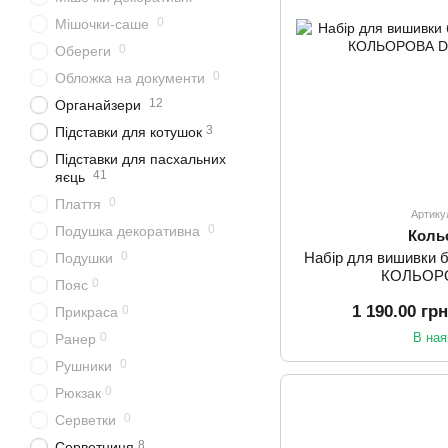
0
Мішочки-саше
0
Обереги
0
Обложка на документи
12
Органайзери
3
Підставки для котушок
Підставки для пасхальних
41
яєць
0
Плаття
Артику
0
Подушка декоративна
Коль
0
Набір для вишивки 
Подушки
КОЛЬОР
0
Пояс
1 190.00 гр
0
Прикраса
0
В ная
Ранер
0
Рушники
0
Рюкзак
0
Серветки
8
Серветниця