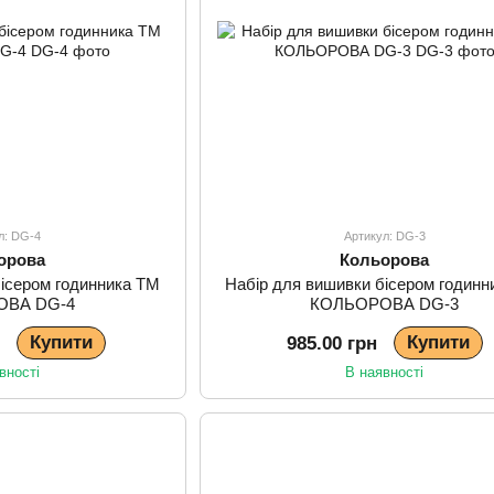
л: DG-4
Артикул: DG-3
орова
Кольорова
бісером годинника ТМ
Набір для вишивки бісером годинн
ОВА DG-4
КОЛЬОРОВА DG-3
Купити
Купити
н
985.00 грн
вності
В наявності