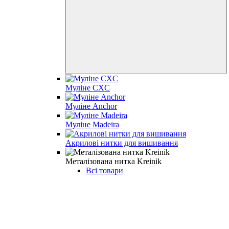
Муліне CXC
Муліне Anchor
Муліне Madeira
Акрилові нитки для вишивання
Металізована нитка Kreinik
Всі товари