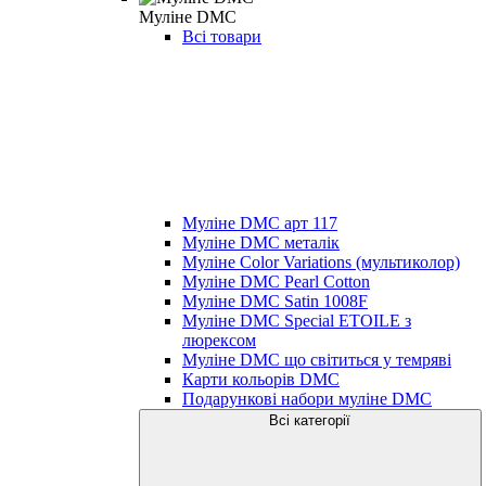
Муліне DMC
Всі товари
Муліне DMC арт 117
Муліне DMC металік
Муліне Color Variations (мультиколор)
Муліне DMC Pearl Cotton
Муліне DMC Satin 1008F
Муліне DMC Special ETOILE з
люрексом
Муліне DMC що світиться у темряві
Карти кольорів DMC
Подарункові набори муліне DMC
Всі категорії