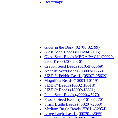
Всі товари
Glow in the Dark (02700-02799)
Glass Seed Beads (00020-02105)
Glass Seed Beads MEGA PACK (20020-
22026) (00020-02026)
Crayon Seed Beads (02058-02069)
Antique Seed Beads (03002-03553)
SIZE 3º Pebble Beads (05002-05609)
Magnifica Beads (10001-10119)
SIZE 6º Beads (16002-16618)
SIZE 8º Beads (18002-18831)
Petite Seed Beads (40020-45270)
Frosted Seed Beads (60161-65270)
Small Bugle Beads (70020-72053)
Medium Bugle Beads (82011-82054)
Large Bugle Beads (90020-92055)