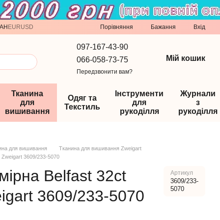
Порівняння
AH
EUR
USD
Бажання
Вхід
097-167-43-90
Мій кошик
066-058-73-75
Передзвонити вам?
Тканина
Інструменти
Журнали
Одяг та
для
для
з
Текстиль
вишивання
рукоділля
рукоділля
ина для вишивання
Тканина для вишивання Zweigart
) Zweigart 3609/233-5070
ірна Belfast 32ct
Артикул
3609/233-
5070
igart 3609/233-5070