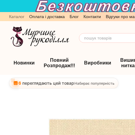
Перейти до основного контенту
Каталог
Оплата і доставка
Блог
Контакти
Відгуки про ма
Обмін та повернення
Угода користувача
Повний
Виши
Новинки
Виробники
Розпродаж!!!
нитк
6
переглядають цей товар
Набирає популярність