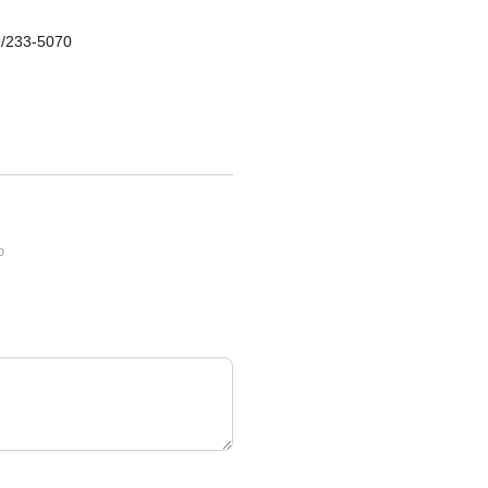
9/233-5070
ю