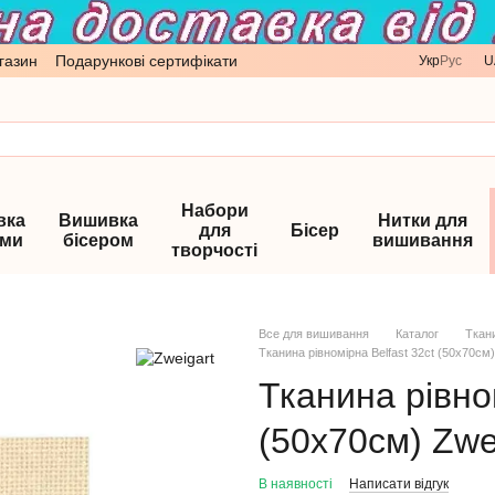
газин
Подарункові сертифікати
Укр
Рус
U
Набори
вка
Вишивка
Нитки для
для
Бісер
ами
бісером
вишивання
творчості
Все для вишивання
Каталог
Ткан
Тканина рівномірна Belfast 32ct (50х70см
Тканина рівном
(50х70см) Zwe
В наявності
Написати відгук