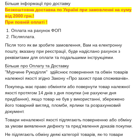
Більше інформації про доставку
Безкоштовна доставка по Україні при замовленні на суму
від 2000 грн.!
При повній оплаті !
1. Оплата на рахунок ФОП
2. Післяплата.
Після того як ви зробите замовлення, Вам на електронну
пошту, вказану при реєстрації, буде надіслано рахунок з
реквізитами для оплати та подальшими інструкціями.
Більше про Оплату та Доставку
"Мурчине Рукоділля" здійснює повернення та обмін товарів
належної якості згідно Закону «Про захист прав споживачів».
Покупець має право обміняти або повернути товар належної
якості протягом 14 днів з дня покупки (не рахуючи дня
придбання), якщо товар не був у використанні, збережено
його товарний вигляд, пломби, ярлики та розрахунковий
документ.
Товари неналежної якості підлягають поверненню або обміну
за умови виявлення дефекту та пред’явлення доказів покупки.
Не підлягають обміну деякі категорії товарів, як-то товари