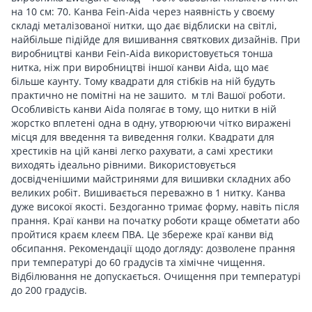
на 10 см: 70. Канва Fein-Aida через наявність у своєму
складі металізованої нитки, що дає відблиски на світлі,
найбільше підійде для вишивання святкових дизайнів. При
виробництві канви Fein-Aida використовується тонша
нитка, ніж при виробництві іншої канви Aida, що має
більше каунту. Тому квадрати для стібків на ній будуть
практично не помітні на не зашито.
м тлі Вашої роботи.
Особливість канви Aida полягає в тому, що нитки в ній
жорстко вплетені одна в одну, утворюючи чітко виражені
місця для введення та виведення голки. Квадрати для
хрестиків на цій канві легко рахувати, а самі хрестики
виходять ідеально рівними. Використовується
досвідченішими майстринями для вишивки складних або
великих робіт. Вишивається переважно в 1 нитку. Канва
дуже високої якості. Бездоганно тримає форму, навіть після
прання. Краї канви на початку роботи краще обметати або
пройтися краєм клеєм ПВА. Це збереже краї канви від
обсипання. Рекомендації щодо догляду: дозволене прання
при температурі до 60 градусів та хімічне чищення.
Відбілювання не допускається. Очищення при температурі
до 200 градусів.