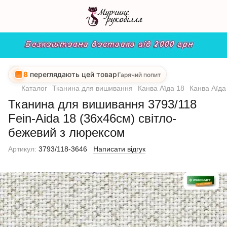
8
переглядають цей товар
Гарячий попит
Каталог
Тканина для вишивання
Канва Аїда 18
Канва Аїда
Тканина для вишивання 3793/118
Fein-Aida 18 (36х46см) світло-
бежевий з люрексом
Артикул:
3793/118-3646
Написати відгук