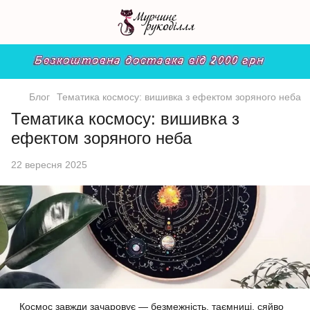
Блог
Тематика космосу: вишивка з ефектом зоряного неба
Тематика космосу: вишивка з
ефектом зоряного неба
22 вересня 2025
Космос завжди зачаровує — безмежність, таємниці, сяйво