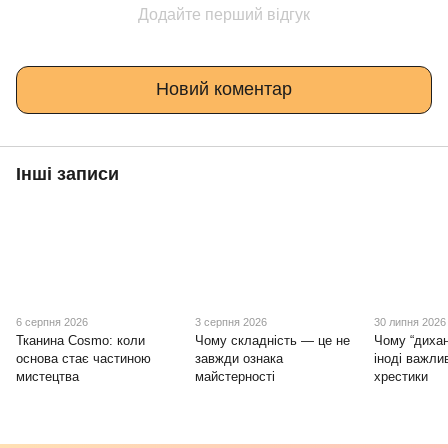
Додайте перший відгук
Новий коментар
Інші записи
6 серпня 2026
3 серпня 2026
30 липня 2026
Тканина Cosmo: коли
Чому складність — це не
Чому “дихан
основа стає частиною
завжди ознака
іноді важли
мистецтва
майстерності
хрестики