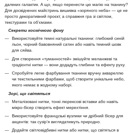
далеких галактик. А що, якщо перенести цю магію на тканину?
Для досвідчених майстринь вишивка «зоряного неба» — це не
просто декоративний проєкт, а справжня гра зі світлом,
текстурами та об’ємами.
Секрети космічного фону
Використовуйте темні натуральні тканини: глибокий синій
льон, чорний бавовняний сатин або навіть темний шовк
для сяйва.
Для створення «туманностей» змішуйте меланжеві та
градієнтні нитки — вони додадуть глибини та ефекту руху.
Спробуйте легке фарбування тканини вручну аквареллю
чи текстильними фарбами, щоб створити унікальне небо,
якого немає в жодному наборі.
Зорі, що світяться
Металізовані нитки, тонкі люрексові вставки або навіть
мікро-бісер створять ефект мерехтіння.
Використовуйте французькі вузлики чи дрібний бісер для
акцентів: так сузір’я виглядатимуть природно.
Додайте світловідбивні нитки або нитки, що світяться в