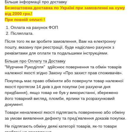
Більше інформації про доставку
Безкоштовна доставка по Україні при замовленні на суму
від 2000 грн.!
При повній оплаті !
1. Оплата на рахунок ФОП
2. Післяплата.
Після того як ви зробите замовлення, Вам на електронну
пошту, вказану при реєстрації, буде надіслано рахунок з
реквізитами для оплати та подальшими інструкціями.
Більше про Оплату та Доставку
"Мурчине Рукоділля" здійснює повернення та обмін товарів
належної якості згідно Закону «Про захист прав споживачів».
Покупець має право обміняти або повернути товар належної
якості протягом 14 днів з дня покупки (не рахуючи дня
придбання), якщо товар не був у використанні, збережено
його товарний вигляд, пломби, ярлики та розрахунковий
документ.
Товари неналежної якості підлягають поверненню або обміну
за умови виявлення дефекту та пред’явлення доказів покупки.
Не підлягають обміну деякі категорії товарів, як-то товари