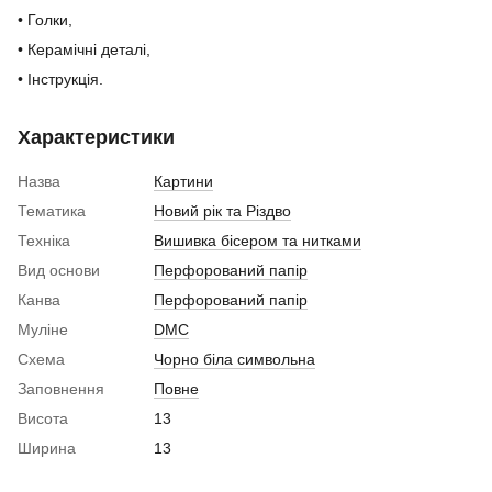
• Голки,
• Керамічні деталі,
• Інструкція.
Характеристики
Назва
Картини
Тематика
Новий рік та Різдво
Техніка
Вишивка бісером та нитками
Вид основи
Перфорований папір
Канва
Перфорований папір
Муліне
DMC
Схема
Чорно біла символьна
Заповнення
Повне
Висота
13
Ширина
13