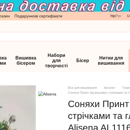
газин
Подарункові сертифікати
Укр
Рус
U
Набори
вка
Вишивка
Нитки для
для
Бісер
ами
бісером
вишивання
творчості
Все для вишивання
Каталог
Ткан
Соняхи Принт під вишивку стрічками та гл
Соняхи Принт
стрічками та 
Alisena AL111