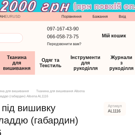
Порівняння
AH
EUR
USD
Бажання
Вхід
097-167-43-90
Мій кошик
066-058-73-75
Передзвонити вам?
Тканина
Інструменти
Журнали
Одяг та
для
для
з
Текстиль
вишивання
рукоділля
рукоділля
ина для вишивання
Тканина для вишивання Alisena
аддю (габардин) Alisena AL1116
 під вишивку
Артикул
AL1116
гладдю (габардин)
6