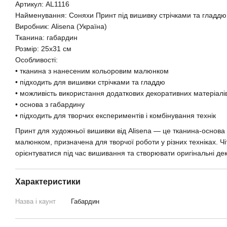
Артикул: AL1116
Найменування: Соняхи Принт під вишивку стрічками та гладдю 
Виробник: Alisena (Україна)
Тканина: габардин
Розмір: 25x31 см
Особливості:
• тканина з нанесеним кольоровим малюнком
• підходить для вишивки стрічками та гладдю
• можливість використання додаткових декоративних матеріалі
• основа з габардину
• підходить для творчих експериментів і комбінування технік
Принт для художньої вишивки від Alisena — це тканина-основ
малюнком, призначена для творчої роботи у різних техніках. Ч
орієнтуватися під час вишивання та створювати оригінальні дек
Характеристики
Назва і каунт
Габардин