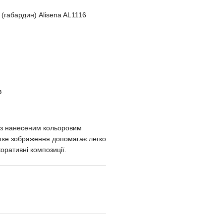
(габардин) Alisena AL1116
в
а з нанесеним кольоровим
ітке зображення допомагає легко
оративні композиції.