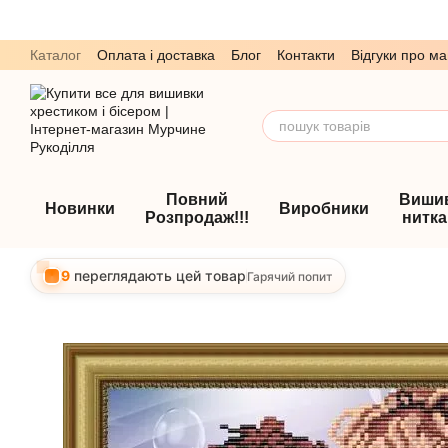
Перейти до основного контенту
Каталог
Оплата і доставка
Блог
Контакти
Відгуки про ма
Обмін та повернення
Угода користувача
Повний
Виши
Новинки
Виробники
Розпродаж!!!
нитк
9
переглядають цей товар
Гарячий попит