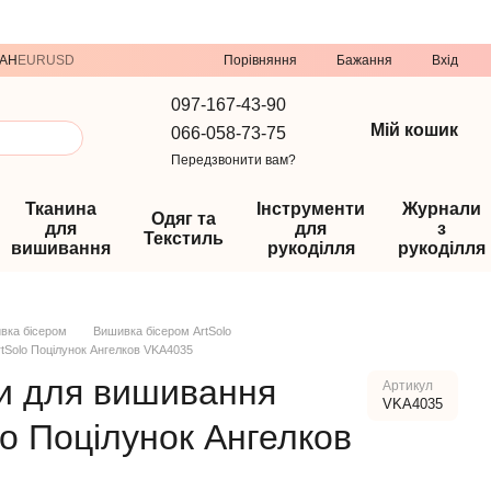
Порівняння
AH
EUR
USD
Бажання
Вхід
097-167-43-90
Мій кошик
066-058-73-75
Передзвонити вам?
Тканина
Інструменти
Журнали
Одяг та
для
для
з
Текстиль
вишивання
рукоділля
рукоділля
вка бісером
Вишивка бісером ArtSolo
tSolo Поцілунок Ангелков VKA4035
и для вишивання
Артикул
VKA4035
lo Поцілунок Ангелков