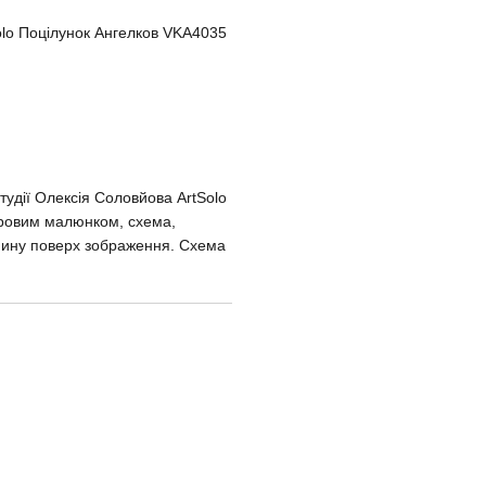
lo Поцілунок Ангелков VKA4035
тудії Олексія Соловйова ArtSolo
оровим малюнком, схема,
анину поверх зображення. Схема