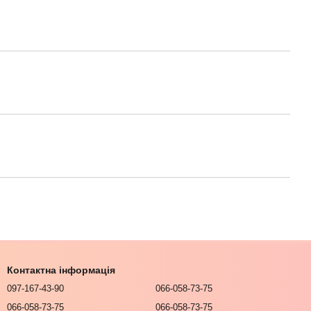
Контактна інформація
097-167-43-90
066-058-73-75
066-058-73-75
066-058-73-75