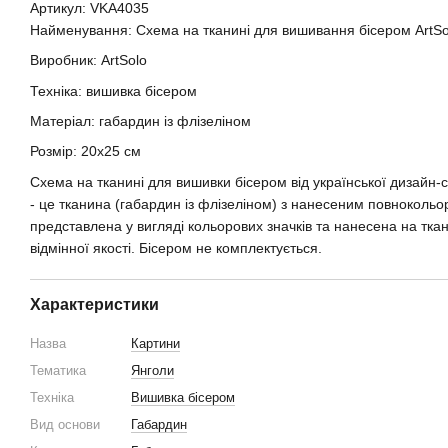
Артикул: VKA4035
Найменування: Схема на тканині для вишивання бісером ArtSo
Виробник: ArtSolo
Техніка: вишивка бісером
Матеріал: габардин із флізеліном
Розмір: 20х25 см
Схема на тканині для вишивки бісером від української дизайн-с
- це тканина (габардин із флізеліном) з нанесеним повноколь
представлена у вигляді кольорових значків та нанесена на тк
відмінної якості. Бісером не комплектується.
Характеристики
Назва
Картини
Тематика
Янголи
Техніка
Вишивка бісером
Вид основи
Габардин