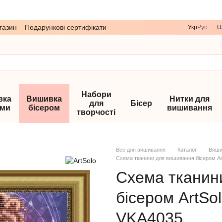
газин
Подарункові сертифікати
Укр
Рус
U
Набори
вка
Вишивка
Нитки для
для
Бісер
ами
бісером
вишивання
творчості
Все для вишивання
Каталог
Виши
Схема тканини для вишивання бісером Ar
Схема тканин
бісером ArtSo
VKA4035