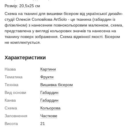
Розмір: 20,5х25 см
Схема на тканині для вишивки бісером від української дизайн-
студії Олексія Соловйова ArtSolo - це тканина (габардин із
флізеліном) з нанесеним повнокольоровим малюнком, схема,
представлена у вигляді кольорових значків та нанесена на
тканину поверх зображення. Схема відмінної якості. Бісером
не комплектується.
Характеристики
Назва
Картини
Тематика
Фрукти
Техніка
Вишивка бісером
Вид основи
Габардин
Канва
Габардин
Схема
Кольорова
Заповнення
Часткове
Висота
21