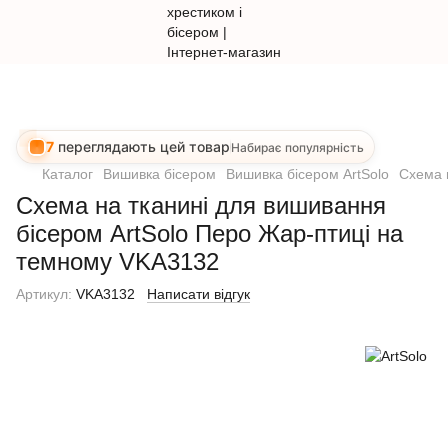
7
переглядають цей товар
Набирає популярність
Каталог
Вишивка бісером
Вишивка бісером ArtSolo
Схема 
Схема на тканині для вишивання
бісером ArtSolo Перо Жар-птиці на
темному VKA3132
Артикул:
VKA3132
Написати відгук