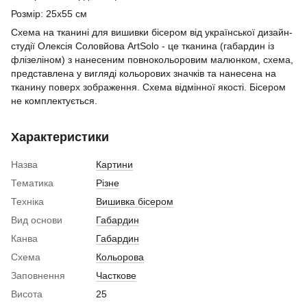
Розмір: 25х55 см
Схема на тканині для вишивки бісером від української дизайн-
студії Олексія Соловйова ArtSolo - це тканина (габардин із
флізеліном) з нанесеним повнокольоровим малюнком, схема,
представлена у вигляді кольорових значків та нанесена на
тканину поверх зображення. Схема відмінної якості. Бісером
не комплектується.
Характеристики
Назва
Картини
Тематика
Різне
Техніка
Вишивка бісером
Вид основи
Габардин
Канва
Габардин
Схема
Кольорова
Заповнення
Часткове
Висота
25