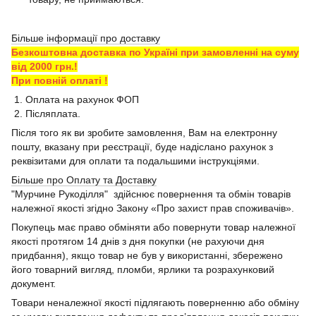
Більше інформації про доставку
Безкоштовна доставка по Україні при замовленні на суму
від 2000 грн.!
При повній оплаті !
1. Оплата на рахунок ФОП
2. Післяплата.
Після того як ви зробите замовлення, Вам на електронну
пошту, вказану при реєстрації, буде надіслано рахунок з
реквізитами для оплати та подальшими інструкціями.
Більше про Оплату та Доставку
"Мурчине Рукоділля" здійснює повернення та обмін товарів
належної якості згідно Закону «Про захист прав споживачів».
Покупець має право обміняти або повернути товар належної
якості протягом 14 днів з дня покупки (не рахуючи дня
придбання), якщо товар не був у використанні, збережено
його товарний вигляд, пломби, ярлики та розрахунковий
документ.
Товари неналежної якості підлягають поверненню або обміну