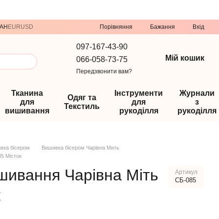
Порівняння
AH
EUR
USD
Бажання
Вхід
097-167-43-90
Мій кошик
066-058-73-75
Передзвонити вам?
Тканина
Інструменти
Журнали
Одяг та
для
для
з
Текстиль
вишивання
рукоділля
рукоділля
вка бісером
Вишивка бісером Чарівна Мить
5 Місток
шивання Чарівна Міть
Артикул
СБ-085
к