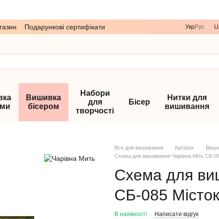
газин
Подарункові сертифікати
Укр
Рус
U
Набори
вка
Вишивка
Нитки для
для
Бісер
ами
бісером
вишивання
творчості
Все для вишивання
Каталог
Виши
Схема для вишивання Чарівна Міть СБ-08
Схема для ви
СБ-085 Місто
В наявності
Написати відгук