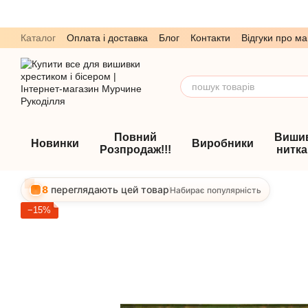
Перейти до основного контенту
Каталог
Оплата і доставка
Блог
Контакти
Відгуки про ма
Обмін та повернення
Угода користувача
Повний
Виши
Новинки
Виробники
Розпродаж!!!
нитк
8
переглядають цей товар
Набирає популярність
−15%