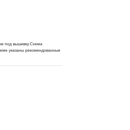
ом под вышивку.Схема
схеме указаны рекомендованные