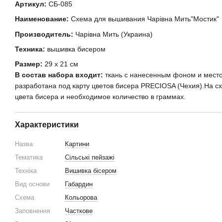
Артикул:
СБ-085
Наименование:
Схема для вышивания Чарівна Мить"Мостик"
Производитель:
Чарівна Мить (Украина)
Техника:
вышивка бисером
Размер:
29 x 21 см
В состав набора входит:
ткань с нанесенным фоном и мест
разработана под карту цветов бисера PRECIOSA (Чехия).На 
цвета бисера и необходимое количество в граммах.
Характеристики
Назва
Картини
Тематика
Сільські пейзажі
Техніка
Вишивка бісером
Вид основи
Габардин
Схема
Кольорова
Заповнення
Часткове