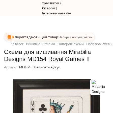
6
переглядають цей товар
Набирає популярність
Каталог
Вишивка нитками
Паперові схеми
Паперові схеми 
Схема для вишивання Mirabilia
Designs MD154 Royal Games II
Артикул:
MD154
Написати відгук