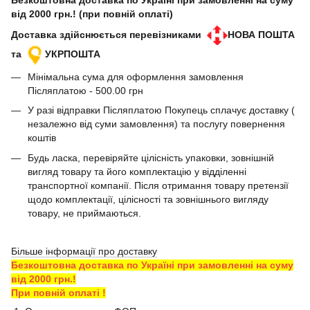
Безкоштовна доставка по Україні при замовленні на суму
від 2000 грн.! (при повній оплаті)
Доставка здійснюється перевізниками
НОВА ПОШТА
та
УКРПОШТА
Мінімальна сума для оформлення замовлення
Післяплатою - 500.00 грн
У разі відправки Післяплатою Покупець сплачує доставку (
незалежно від суми замовлення) та послугу повернення
коштів
Будь ласка, перевіряйте цілісність упаковки, зовнішній
вигляд товару та його комплектацію у відділенні
транспортної компанії. Після отримання товару претензії
щодо комплектації, цілісності та зовнішнього вигляду
товару, не приймаються.
Більше інформації про доставку
Безкоштовна доставка по Україні при замовленні на суму
від 2000 грн.!
При повній оплаті !