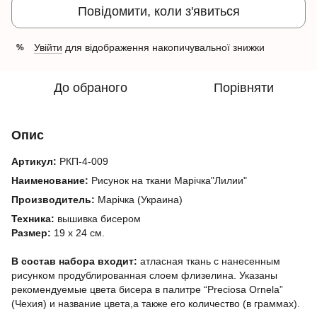
Повідомити, коли з'явиться
Увійти
для відображення накопичувальної знижки
%
До обраного
Порівняти
Опис
Артикул:
РКП-4-009
Наименование:
Рисунок на ткани Марічка"Лилии"
Производитель:
Марічка (Украина)
Техника:
вышивка бисером
Размер:
19 х 24 см.
В состав набора входит:
атласная ткань с нанесенным
рисунком продублированная слоем флизелина. Указаны
рекомендуемые цвета бисера в палитре “Preciosa Ornela”
(Чехия) и название цвета,а также его количество (в граммах).