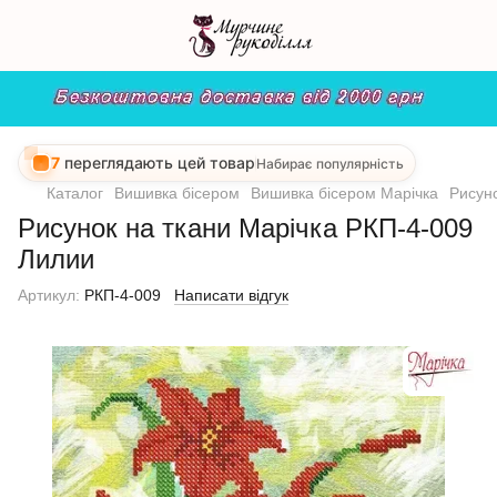
7
переглядають цей товар
Набирає популярність
Каталог
Вишивка бісером
Вишивка бісером Марічка
Рисун
Рисунок на ткани Марічка РКП-4-009
Лилии
Артикул:
РКП-4-009
Написати відгук