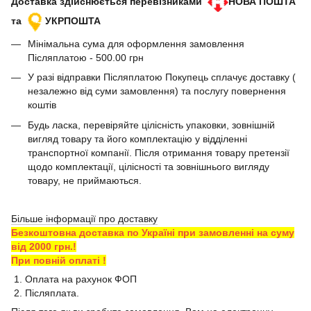
Доставка здійснюється перевізниками
НОВА ПОШТА
та
УКРПОШТА
Мінімальна сума для оформлення замовлення
Післяплатою - 500.00 грн
У разі відправки Післяплатою Покупець сплачує доставку (
незалежно від суми замовлення) та послугу повернення
коштів
Будь ласка, перевіряйте цілісність упаковки, зовнішній
вигляд товару та його комплектацію у відділенні
транспортної компанії. Після отримання товару претензії
щодо комплектації, цілісності та зовнішнього вигляду
товару, не приймаються.
Більше інформації про доставку
Безкоштовна доставка по Україні при замовленні на суму
від 2000 грн.!
При повній оплаті !
1. Оплата на рахунок ФОП
2. Післяплата.