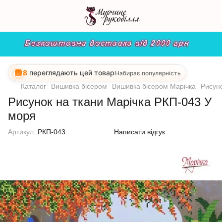
8
переглядають цей товар
Набирає популярність
Каталог
Вишивка бісером
Вишивка бісером Марічка
Рисун
Рисунок на ткани Марічка РКП-043 У
моря
Артикул:
РКП-043
Написати відгук