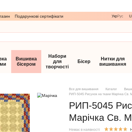
газин
Подарункові сертифікати
Укр
Рус
U
Набори
вка
Вишивка
Нитки для
для
Бісер
ами
бісером
вишивання
творчості
Все для вишивання
Каталог
Виши
РИП-5045 Рисунок на ткани Марічка Св. 
РИП-5045 Рис
Марічка Св. М
Немає в наявності
Н