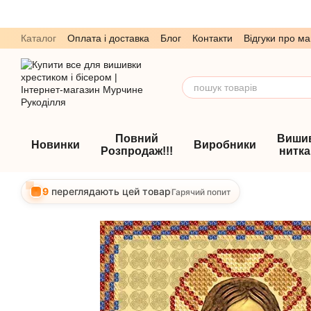
Перейти до основного контенту
Каталог
Оплата і доставка
Блог
Контакти
Відгуки про ма
Обмін та повернення
Угода користувача
Повний
Виши
Новинки
Виробники
Розпродаж!!!
нитк
9
переглядають цей товар
Гарячий попит