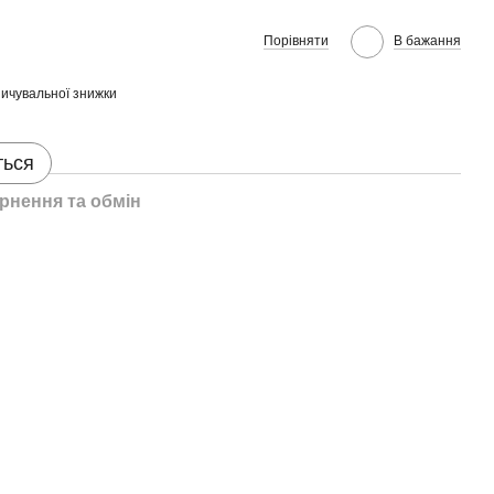
Порівняти
В бажання
ичувальної знижки
ться
рнення та обмін