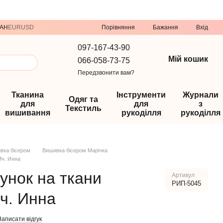
Порівняння
AH
EUR
USD
Бажання
Вхід
097-167-43-90
Мій кошик
066-058-73-75
Передзвонити вам?
Тканина
Інструменти
Журнали
Одяг та
для
для
з
Текстиль
вишивання
рукоділля
рукоділля
вка бісером
Вишивка бісером Марічка
Мч. Инна
унок на ткани
Артикул
РИП-5045
ч. Инна
аписати відгук