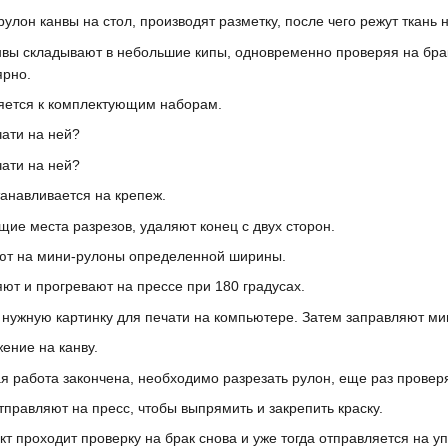
лон канвы на стол, производят разметку, после чего режут ткань 
ы складывают в небольшие кипы, одновременно проверяя на брак
ярно.
яется к комплектующим наборам.
чати на ней?
чати на ней?
танавливается на крепеж.
щие места разрезов, удаляют конец с двух сторон.
ают на мини-рулоны определенной ширины.
т и прогревают на прессе при 180 градусах.
нужную картинку для печати на компьютере. Затем заправляют мин
ение на канву.
ая работа закончена, необходимо разрезать рулон, еще раз провер
правляют на пресс, чтобы выпрямить и закрепить краску.
кт проходит проверку на брак снова и уже тогда отправляется на уп