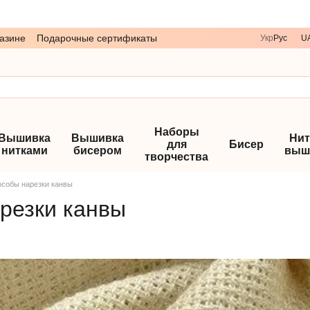
азине
Подарочные сертификаты
Укр
Рус
U
Наборы
Вышивка
Вышивка
Нит
для
Бисер
нитками
бисером
выш
творчества
собы нарезки канвы
резки канвы