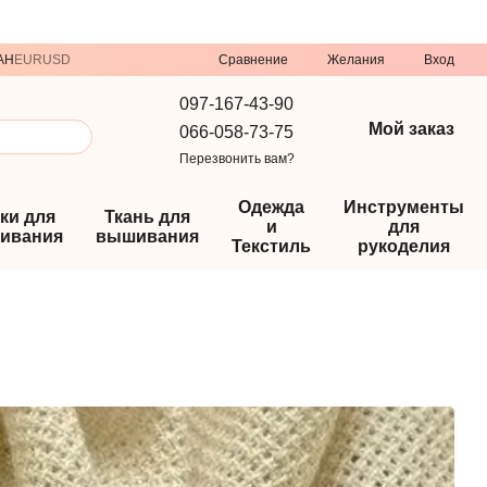
Сравнение
AH
EUR
USD
Желания
Вход
097-167-43-90
Мой заказ
066-058-73-75
Перезвонить вам?
Одежда
Инструменты
ки для
Ткань для
и
для
ивания
вышивания
Текстиль
рукоделия