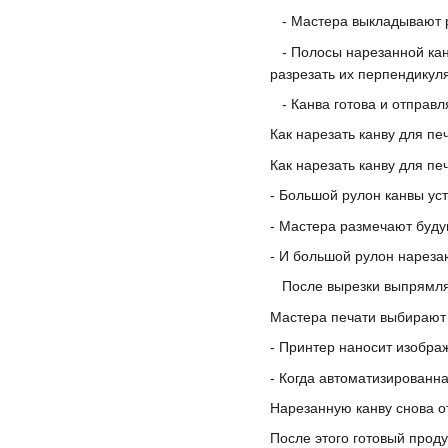
- Мастера выкладывают ру
- Полосы нарезанной канв
разрезать их перпендикул
- Канва готова и отправл
Как нарезать канву для пе
Как нарезать канву для пе
- Большой рулон канвы ус
- Мастера размечают буду
- И большой рулон нарез
После вырезки выпрямляю
Мастера печати выбирают 
- Принтер наносит изображ
- Когда автоматизированн
Нарезанную канву снова от
После этого готовый проду