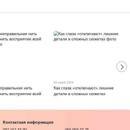
25 июля 2026
еправильная нить
Как глаза «отключают» лишние
нить восприятие всей
детали в сложных сюжетах
Контактная информация
097-167-43-90
066-058-73-75