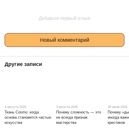
Добавьте первый отзыв
Новый комментарий
Другие записи
6 августа 2026
3 августа 2026
30 июля 2026
Ткань Cosmo: когда
Почему сложность — это
Почему «ды
основа становится частью
не всегда признак
иногда важ
искусства
мастерства
крестиков