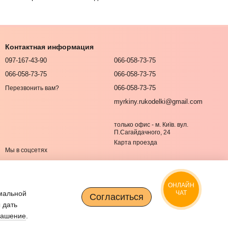
Контактная информация
097-167-43-90
066-058-73-75
066-058-73-75
066-058-73-75
066-058-73-75
Перезвонить вам?
myrkiny.rukodelki@gmail.com
только офис - м. Київ. вул.
П.Сагайдачного, 24
Карта проезда
Мы в соцсетях
ОНЛАЙН
имальной
ЧАТ
Согласиться
 дать
лашение
.