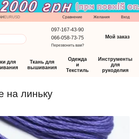
Сравнение
AH
EUR
USD
Желания
Вход
097-167-43-90
Мой заказ
066-058-73-75
Перезвонить вам?
Одежда
Инструменты
ки для
Ткань для
и
для
ивания
вышивания
Текстиль
рукоделия
е на линьку