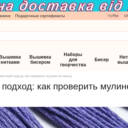
азине
Подарочные сертификаты
Укр
Рус
U
Наборы
Вышивка
Вышивка
Нит
для
Бисер
нитками
бисером
выш
творчества
бычный подход: как проверить мулине на линьку
подход: как проверить мулин