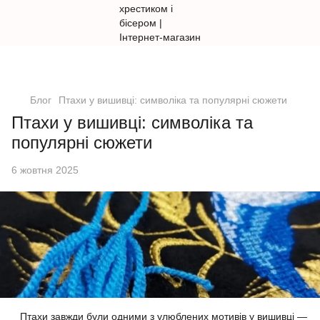
Блог
Птахи у вишивці: символіка та популярні сюжети
Птахи у вишивці: символіка та
популярні сюжети
6 жовтня 2025
Птахи завжди були одними з улюблених мотивів у вишивці —