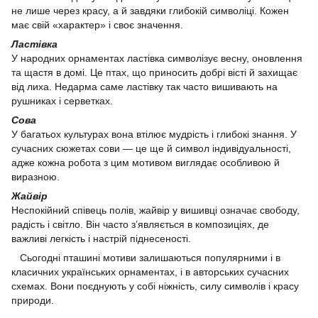
не лише через красу, а й завдяки глибокій символіці. Кожен
має свій «характер» і своє значення.
Ластівка
У народних орнаментах ластівка символізує весну, оновлення
та щастя в домі. Це птах, що приносить добрі вісті й захищає
від лиха. Недарма саме ластівку так часто вишивають на
рушниках і серветках.
Сова
У багатьох культурах вона втілює мудрість і глибокі знання. У
сучасних сюжетах сови — це ще й символ індивідуальності,
адже кожна робота з цим мотивом виглядає особливою й
виразною.
Жайвір
Неспокійний співець полів, жайвір у вишивці означає свободу,
радість і світло. Він часто з’являється в композиціях, де
важливі легкість і настрій піднесеності.
Сьогодні пташині мотиви залишаються популярними і в
класичних українських орнаментах, і в авторських сучасних
схемах. Вони поєднують у собі ніжність, силу символів і красу
природи.