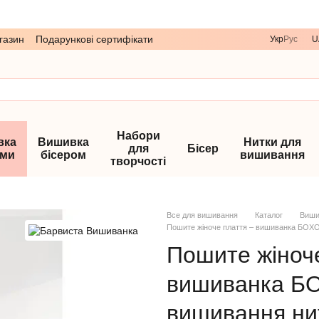
газин
Подарункові сертифікати
Укр
Рус
U
Набори
вка
Вишивка
Нитки для
для
Бісер
ами
бісером
вишивання
творчості
Все для вишивання
Каталог
Виши
Пошите жіноче плаття – вишиванка БОХО
Пошите жіноче
вишиванка Б
вишивання ни