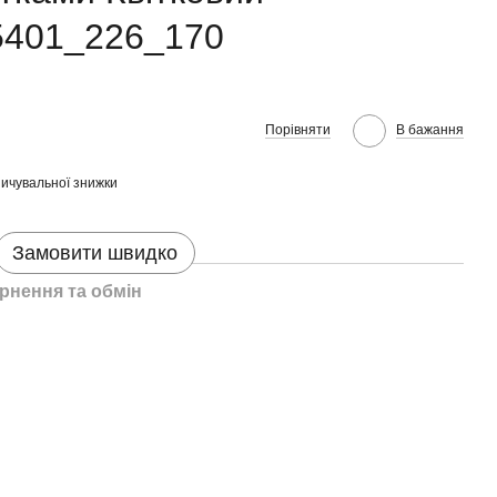
5401_226_170
Порівняти
В бажання
ичувальної знижки
Замовити швидко
рнення та обмін