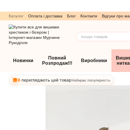
Перейти до основного контенту
Каталог
Оплата і доставка
Блог
Контакти
Відгуки про ма
Обмін та повернення
Угода користувача
Повний
Виши
Новинки
Виробники
Розпродаж!!!
нитк
6
переглядають цей товар
Набирає популярність