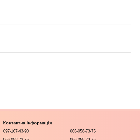
Контактна інформація
097-167-43-90
066-058-73-75
066-058-73-75
066-058-73-75