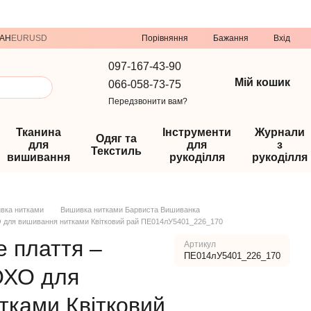
Порівняння
AH
EUR
USD
Бажання
Вхід
097-167-43-90
Мій кошик
066-058-73-75
Передзвонити вам?
Тканина
Інструменти
Журнали
Одяг та
для
для
з
Текстиль
вишивання
рукоділля
рукоділля
вка нитками
Вишивка нитками Барвиста Вишиванка
 для вишивання нитками Квітковий рай ПЕ014лУ5401_226_170
 плаття –
Артикул
ПЕ014лУ5401_226_170
ОХО для
тками Квітковий