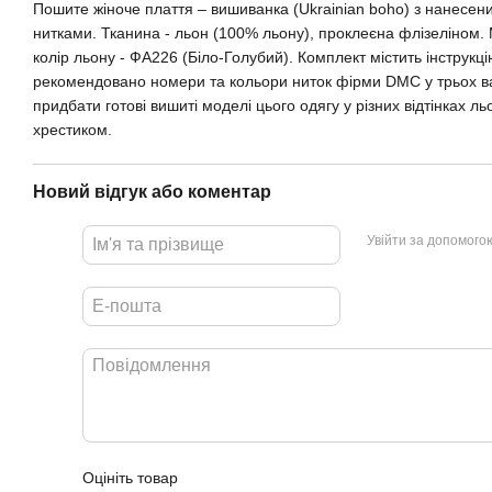
Пошите жіноче плаття – вишиванка (Ukrainian boho) з нанес
нитками. Тканина - льон (100% льону), проклеєна флізеліном. М
колір льону - ФА226 (Біло-Голубий). Комплект містить інструкці
рекомендовано номери та кольори ниток фірми DMC у трьох в
придбати готові вишиті моделі цього одягу у різних відтінках 
хрестиком.
Новий відгук або коментар
Увійти за допомого
Оцініть товар