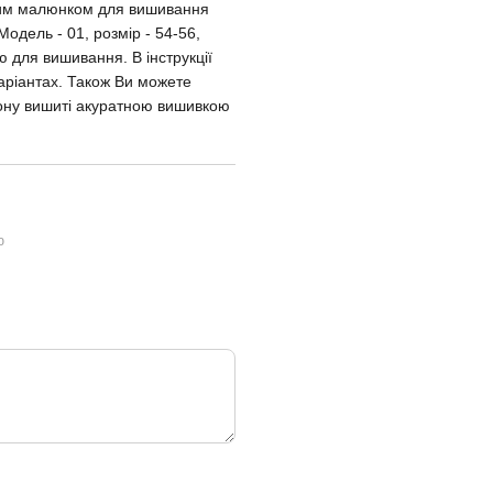
еним малюнком для вишивання
одель - 01, розмір - 54-56,
ю для вишивання. В інструкції
аріантах. Також Ви можете
льону вишиті акуратною вишивкою
ю