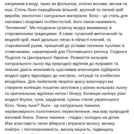
напрямків в моді, таких як фольклор, етнічні мотиви, вінтаж та
інші. Стиль бохо передбачає вільний, зручний та легкий крій
виробів, екологічні і натуральні матеріали. Бохо - це стиль для
сміливих і яскравих особистостей, його також називають
"богемним". Ми поєднали сучасну модну вишиванку зі
старовинними традиціями. А саме: сучасний витончений та
модний крій, який ідеально лягає в області плечей, та
старовинний рукав, пришитий до уставки технікою пухлики зі
стовпчиками, характерний для Полтавського регіону, Східного
Поділля та Центральної України. Розмаїття кольорів
натурального льону від природніх відтінків до яскравих та
темних дають можливість щасливим власницям підбирати
моделі одягу відповідно до настрою, ситуації та особистих
вподобань. Для любителів творити красу власноруч ми
створили колекцію пошитих заготовок у різних кольорах льону
та оригінальних відтінках ниток і бісеру. Колекція налічує різні
моделі блузок, тунік, кардіганів, суконь стилю українського
бохо. Чому льон? Льон - це натуральна тканина
нерівномірного полотняного переплетення, яка має природній
матовий блиск. Лляна тканина - гладка і холодна на дотик.
Має властивість легко вбирати і втрачати вологу, велику
повітро- і теплопроникність, високу міцність, підвищену