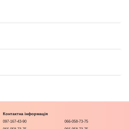
Контактна інформація
097-167-43-90
066-058-73-75