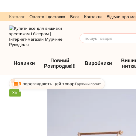
Перейти до основного контенту
Каталог
Оплата і доставка
Блог
Контакти
Відгуки про ма
Обмін та повернення
Угода користувача
Повний
Виши
Новинки
Виробники
Розпродаж!!!
нитк
9
переглядають цей товар
Гарячий попит
Хіт