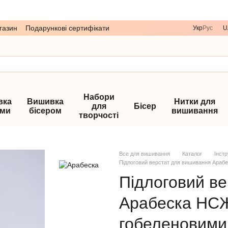
газин
Подарункові сертифікати
Укр
Рус
U
Набори
вка
Вишивка
Нитки для
для
Бісер
ами
бісером
вишивання
творчості
Все для вишивання
Каталог
Інст
Підлоговий верстат для вишивання Араб
Підлоговий в
Арабеска НС
гобеленовими