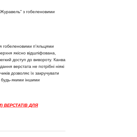
"Журавель" з гобеленовими
я гобеленовими п'яльцями
верхня якісно відшліфована,
егкий доступ до вивороту. Канва
дання верстата не потрібні ніякі
иків дозволяє їх закручувати
з будь-якими іншими
) ВЕРСТАТІВ ДЛЯ