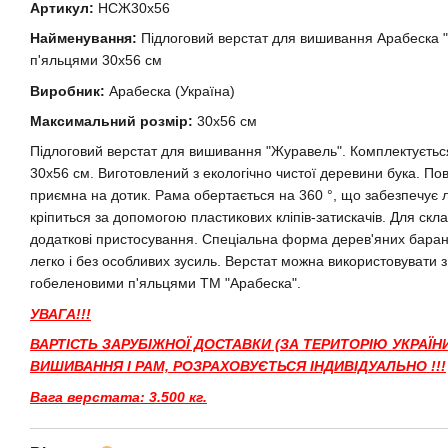
Артикул:
НСЖ30х56
Найменування:
Підлоговий
верстат для вишивання Арабеска 
п'яльцями 30х56 см
Виробник:
Арабеска (Україна)
Максимальний розмір:
30х56 см
Підлоговий верстат для вишивання
"Журавель".
Комплектуєтьс
30х56 см. Виготовлений з екологічно чистої деревини бука. По
приємна на дотик. Рама обертається на 360 °, що забезпечує л
кріпиться за допомогою пластикових кліпів-затискачів. Для скла
додаткові пристосування. Спеціальна форма дерев'яних баранч
легко і без особливих зусиль. Верстат можна використовувати 
гобеленовими п'яльцями ТМ "Арабеска".
УВАГА!!!
ВАРТІСТЬ ЗАРУБІЖНОЇ ДОСТАВКИ (ЗА ТЕРИТОРІЮ УКРАЇНИ
ВИШИВАННЯ І РАМ, РОЗРАХОВУЄТЬСЯ ІНДИВІДУАЛЬНО !!!
Вага верстата: 3.500 кг.