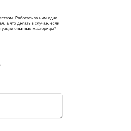
еством. Работать за ним одно
, а что делать в случае, если
ситуации опытные мастерицы?
ю