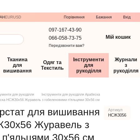
Порівняння
AH
EUR
USD
Бажання
Вхід
097-167-43-90
Мій кошик
066-058-73-75
Передзвонити вам?
Тканина
Інструменти
Журнали
Одяг та
для
для
з
Текстиль
вишивання
рукоділля
рукоділля
рументи для рукоділля
Інструменти для рукоділля Арабеска
еска НСЖ30х56 Журавель з гобеленовими п'яльцями 30х56 см
ерстат для вишивання
Артикул
НСЖ3056
Ж30х56 Журавель з
 п'яльцями 30х56 см