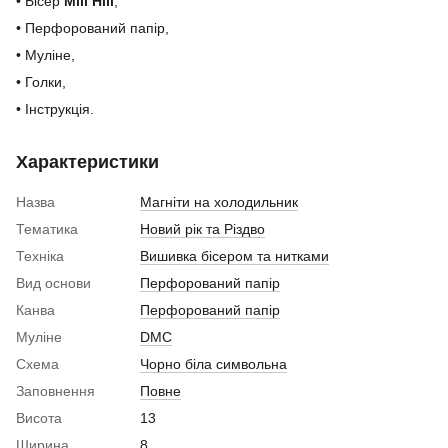
• Бісер
Mill Hill
,
• Перфорований папір,
• Муліне,
• Голки,
• Інструкція.
Характеристики
Назва
Магніти на холодильник
Тематика
Новий рік та Різдво
Техніка
Вишивка бісером та нитками
Вид основи
Перфорований папір
Канва
Перфорований папір
Муліне
DMC
Схема
Чорно біла символьна
Заповнення
Повне
Висота
13
Ширина
8