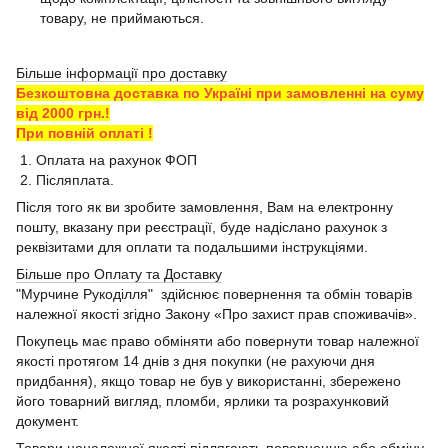
товару, не приймаються.
Більше інформації про доставку
Безкоштовна доставка по Україні при замовленні на суму
від 2000 грн.!
При повній оплаті !
1. Оплата на рахунок ФОП
2. Післяплата.
Після того як ви зробите замовлення, Вам на електронну
пошту, вказану при реєстрації, буде надіслано рахунок з
реквізитами для оплати та подальшими інструкціями.
Більше про Оплату та Доставку
"Мурчине Рукоділля" здійснює повернення та обмін товарів
належної якості згідно Закону «Про захист прав споживачів».
Покупець має право обміняти або повернути товар належної
якості протягом 14 днів з дня покупки (не рахуючи дня
придбання), якщо товар не був у використанні, збережено
його товарний вигляд, пломби, ярлики та розрахунковий
документ.
Товари неналежної якості підлягають поверненню або обміну