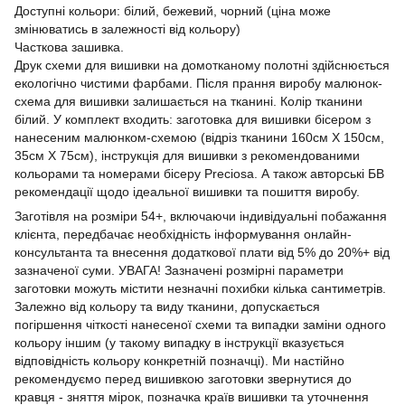
Доступні кольори: білий, бежевий, чорний (ціна може
змінюватись в залежності від кольору)
Часткова зашивка.
Друк схеми для вишивки на домотканому полотні здійснюється
екологічно чистими фарбами. Після прання виробу малюнок-
схема для вишивки залишається на тканині. Колір тканини
білий. У комплект входить: заготовка для вишивки бісером з
нанесеним малюнком-схемою (відріз тканини 160см Х 150см,
35см X 75см), інструкція для вишивки з рекомендованими
кольорами та номерами бісеру Preciosa. А також авторські БВ
рекомендації щодо ідеальної вишивки та пошиття виробу.
Заготівля на розміри 54+, включаючи індивідуальні побажання
клієнта, передбачає необхідність інформування онлайн-
консультанта та внесення додаткової плати від 5% до 20%+ від
зазначеної суми. УВАГА! Зазначені розмірні параметри
заготовки можуть містити незначні похибки кілька сантиметрів.
Залежно від кольору та виду тканини, допускається
погіршення чіткості нанесеної схеми та випадки заміни одного
кольору іншим (у такому випадку в інструкції вказується
відповідність кольору конкретній позначці). Ми настійно
рекомендуємо перед вишивкою заготовки звернутися до
кравця - зняття мірок, позначка країв вишивки та уточнення