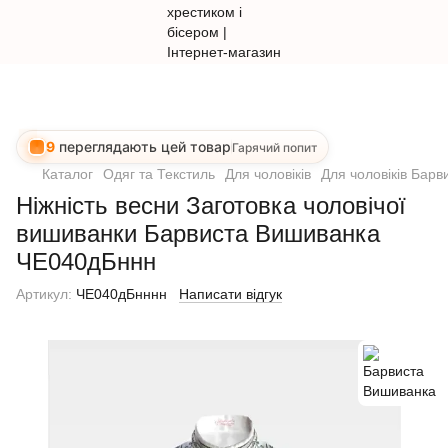
9
переглядають цей товар
Гарячий попит
Каталог
Одяг та Текстиль
Для чоловіків
Для чоловіків Бар
Ніжність весни Заготовка чоловічої
вишиванки Барвиста Вишиванка
ЧЕ040дБннн
Артикул:
ЧЕ040дБнннн
Написати відгук