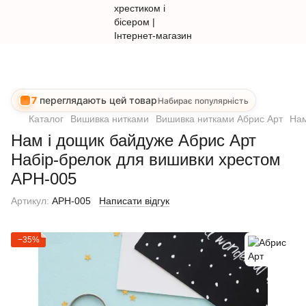
7
переглядають цей товар
Набирає популярність
Каталог
Вишивка нитками
Вишивка нитками Абрис Арт
Нам
Нам і дощик байдуже Абрис Арт
Набір-брелок для вишивки хрестом
АРН-005
Артикул:
APH-005
Написати відгук
−35%