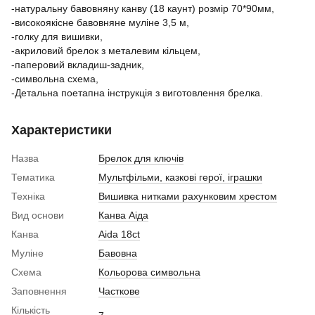
-натуральну бавовняну канву (18 каунт) розмір 70*90мм,
-високоякісне бавовняне муліне 3,5 м,
-голку для вишивки,
-акриловий брелок з металевим кільцем,
-паперовий вкладиш-задник,
-символьна схема,
-Детальна поетапна інструкція з виготовлення брелка.
Характеристики
Назва
Брелок для ключів
Тематика
Мультфільми, казкові герої, іграшки
Техніка
Вишивка нитками рахунковим хрестом
Вид основи
Канва Аіда
Канва
Aida 18ct
Муліне
Бавовна
Схема
Кольорова символьна
Заповнення
Часткове
Кількість