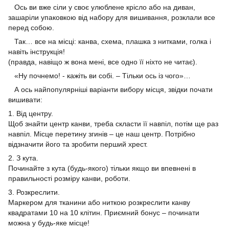
Ось ви вже сіли у своє улюблене крісло або на диван,
зашаріли упаковкою від набору для вишивання, розклали все
перед собою.
Так… все на місці: канва, схема, плашка з нитками, голка і
навіть інструкція!
(правда, навіщо ж вона мені, все одно її ніхто не читає).
«Ну почнемо! - кажіть ви собі. – Тільки ось із чого»…
А ось найпопулярніші варіанти вибору місця, звідки почати
вишивати:
1. Від центру.
Щоб знайти центр канви, треба скласти її навпіл, потім ще раз
навпіл. Місце перетину згинів – це наш центр. Потрібно
відзначити його та зробити перший хрест.
2. З кута.
Починайте з кута (будь-якого) тільки якщо ви впевнені в
правильності розміру канви, роботи.
3. Розкреслити.
Маркером для тканини або ниткою розкреслити канву
квадратами 10 на 10 клітин. Приємний бонус – починати
можна у будь-яке місце!