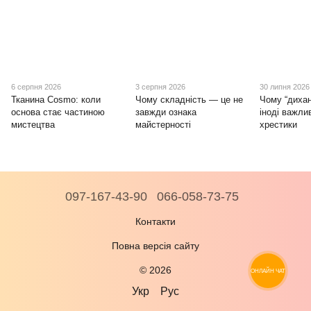
6 серпня 2026
3 серпня 2026
30 липня 2026
Тканина Cosmo: коли
Чому складність — це не
Чому “дихан
основа стає частиною
завжди ознака
іноді важли
мистецтва
майстерності
хрестики
097-167-43-90
066-058-73-75
Контакти
Повна версія сайту
© 2026
ОНЛАЙН ЧАТ
Укр
Рус