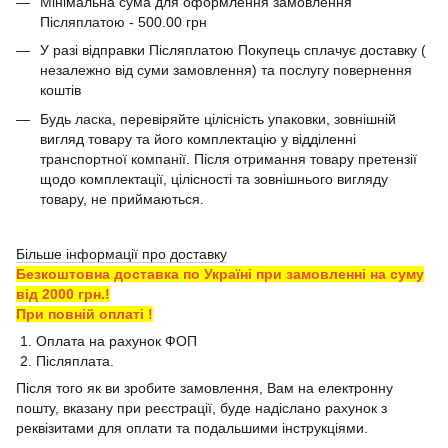
Мінімальна сума для оформлення замовлення
Післяплатою - 500.00 грн
У разі відправки Післяплатою Покупець сплачує доставку (
незалежно від суми замовлення) та послугу повернення
коштів
Будь ласка, перевіряйте цілісність упаковки, зовнішній
вигляд товару та його комплектацію у відділенні
транспортної компанії. Після отримання товару претензії
щодо комплектації, цілісності та зовнішнього вигляду
товару, не приймаються.
Більше інформації про доставку
Безкоштовна доставка по Україні при замовленні на суму
від 2000 грн.!
При повній оплаті !
1. Оплата на рахунок ФОП
2. Післяплата.
Після того як ви зробите замовлення, Вам на електронну
пошту, вказану при реєстрації, буде надіслано рахунок з
реквізитами для оплати та подальшими інструкціями.