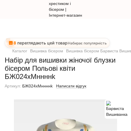
8
переглядають цей товар
Набирає популярність
Каталог
Вишивка бісером
Вишивка бісером Барвиста Виши
Набір для вишивки жіночої блузки
бісером Польові квіти
БЖ024хМннннk
Артикул:
БЖ024хМннннk
Написати відгук