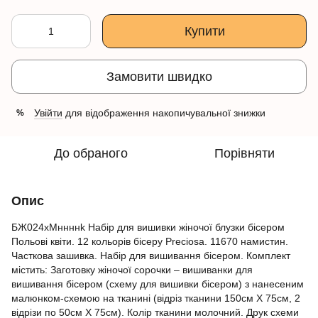
Купити
Замовити швидко
Увійти
для відображення накопичувальної знижки
%
До обраного
Порівняти
Опис
БЖ024хМннннk Набір для вишивки жіночої блузки бісером
Польові квіти. 12 кольорів бісеру Preciosa. 11670 намистин.
Часткова зашивка. Набір для вишивання бісером. Комплект
містить: Заготовку жіночої сорочки – вишиванки для
вишивання бісером (схему для вишивки бісером) з нанесеним
малюнком-схемою на тканині (відріз тканини 150cм Х 75cм, 2
відрізи по 50cм Х 75cм). Колір тканини молочний. Друк схеми