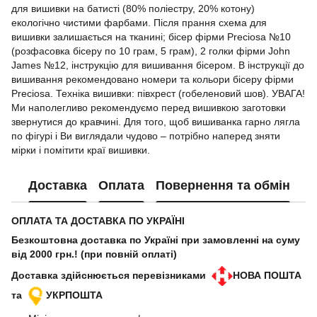
для вишивки на батисті (80% поліестру, 20% котону)
екологічно чистими фарбами. Після прання схема для
вишивки залишається на тканині; бісер фірми Preciosa №10
(розфасовка бісеру по 10 грам, 5 грам), 2 голки фірми John
James №12, інструкцію для вишивання бісером. В інструкції до
вишивання рекомендовано номери та кольори бісеру фірми
Preciosa. Техніка вишивки: півхрест (гобеленовий шов). УВАГА!
Ми наполегливо рекомендуємо перед вишивкою заготовки
звернутися до кравчині. Для того, щоб вишиванка гарно лягла
по фігурі і Ви виглядали чудово – потрібно наперед зняти
мірки і помітити краї вишивки.
Доставка
Оплата
Повернення та обмін
ОПЛАТА ТА ДОСТАВКА ПО УКРАЇНІ
Безкоштовна доставка по Україні при замовленні на суму
від 2000 грн.! (при повній оплаті)
Доставка здійснюється перевізниками
НОВА ПОШТА
та
УКРПОШТА