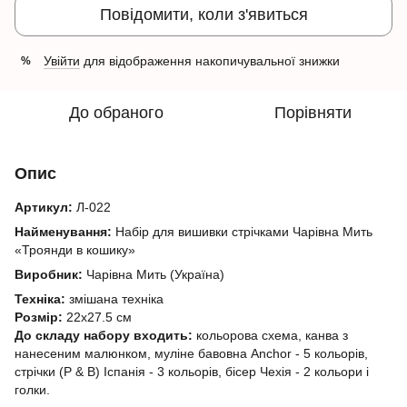
Повідомити, коли з'явиться
Увійти
для відображення накопичувальної знижки
%
До обраного
Порівняти
Опис
Артикул:
Л-022
Найменування:
Набір для вишивки стрічками Чарівна Мить
«Троянди в кошику»
Виробник:
Чарівна Мить (Україна)
Техніка:
змішана техніка
Розмір:
22x27.5 см
До складу набору входить:
кольорова схема, канва з
нанесеним малюнком, муліне бавовна Anchor - 5 кольорів,
стрічки (P & B) Іспанія - 3 кольорів, бісер Чехія - 2 кольори і
голки.