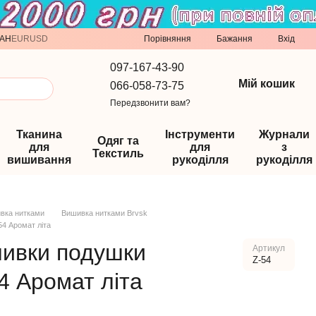
Порівняння
AH
EUR
USD
Бажання
Вхід
097-167-43-90
Мій кошик
066-058-73-75
Передзвонити вам?
Тканина
Інструменти
Журнали
Одяг та
для
для
з
Текстиль
вишивання
рукоділля
рукоділля
вка нитками
Вишивка нитками Brvsk
54 Аромат літа
шивки подушки
Артикул
Z-54
4 Аромат літа