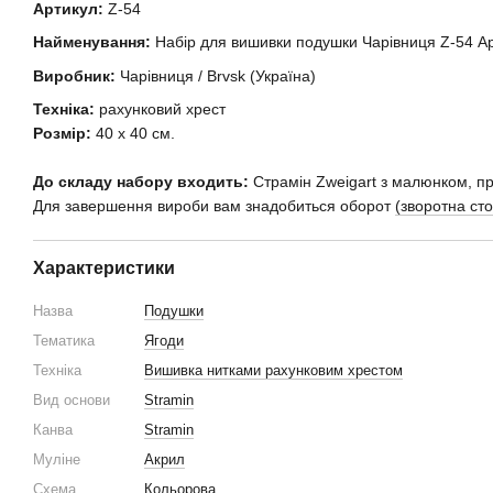
Артикул:
Z-54
Найменування:
Набір для вишивки подушки Чарівниця Z-54 Ар
Виробник:
Чарівниця / Brvsk (Україна)
Техніка:
рахунковий хрест
Розмір:
40 х 40 см.
До складу набору входить:
Страмін Zweigart з малюнком, пр
Для завершення вироби вам знадобиться оборот
(зворотна ст
Характеристики
Назва
Подушки
Тематика
Ягоди
Техніка
Вишивка нитками рахунковим хрестом
Вид основи
Stramin
Канва
Stramin
Муліне
Акрил
Схема
Кольорова