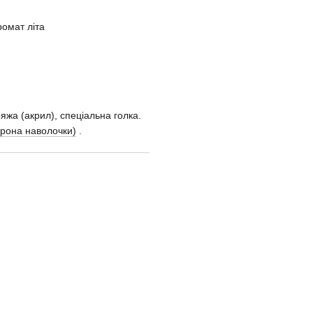
омат літа
яжа (акрил), спеціальна голка.
орона наволочки)
.