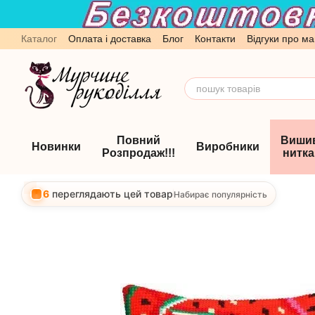
Перейти до основного контенту
Каталог
Оплата і доставка
Блог
Контакти
Відгуки про ма
Обмін та повернення
Угода користувача
Повний
Виши
Новинки
Виробники
Розпродаж!!!
нитк
6
переглядають цей товар
Набирає популярність