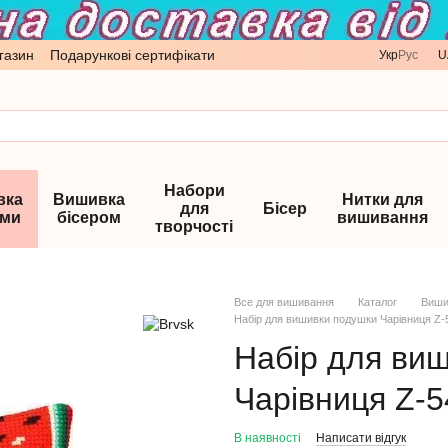
газин
Подарункові сертифікати
Укр
Рус
U
Набори
вка
Вишивка
Нитки для
для
Бісер
ами
бісером
вишивання
творчості
Все для вишивання
Каталог
Виши
Набір для вишивки подушки Чарівниця Z-
Набір для ви
Чарівниця Z-5
В наявності
Написати відгук