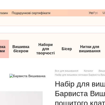
газин
Подарункові сертифікати
Укр
Рус
U
Набори
вка
Вишивка
Нитки для
для
Бісер
ами
бісером
вишивання
творчості
Все для вишивання
Каталог
Виши
Набір для вишивки нитками Барвиста Виш
Набір для ви
Барвиста Виш
пошитого клат