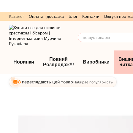
Перейти до основного контенту
Каталог
Оплата і доставка
Блог
Контакти
Відгуки про ма
Обмін та повернення
Угода користувача
Повний
Виши
Новинки
Виробники
Розпродаж!!!
нитк
8
переглядають цей товар
Набирає популярність