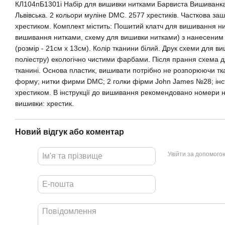
КЛ104пБ1301i Набір для вишивки нитками Барвиста Вишиванка
Львівська. 2 кольори муліне DMC. 2577 хрестиків. Часткова за
хрестиком. Комплект містить: Пошитий клатч для вишивання ни
вишивання нитками, схему для вишивки нитками) з нанесеним
(розмір - 21см x 13см). Колір тканини білий. Друк схеми для в
поліестру) екологічно чистими фарбами. Після прання схема 
тканині. Основа пластик, вишивати потрібно не розпорюючи тка
форму; нитки фирми DMC; 2 голки фірми John James №28; інс
хрестиком. В інструкції до вишивання рекомендовано номери 
вишивки: хрестик.
Новий відгук або коментар
Увійти за допомого