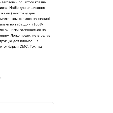
 заготовки пошитого клатча
шивка. Набір для вишивання
тками (заготовку для
 малюнком-схемою на тканині
ишивки на габардині (100%
для вишивки залишається на
нину. Легко прати, не втрачає
трукцію для вишивання
ниток фірми DMC. Техніка
ю