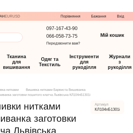
Порівняння
AH
EUR
USD
Бажання
Вхід
097-167-43-90
Мій кошик
066-058-73-75
Передзвонити вам?
Тканина
Інструменти
Журнали
Одяг та
для
для
з
Текстиль
вишивання
рукоділля
рукоділля
вка нитками
Вишивка нитками Барвиста Вишиванка
иванка заготовки пошитого клатча Львівська КЛ104пБ1301i
шивки нитками
Артикул
КЛ104пБ1301i
иванка заготовки
ча Львівська