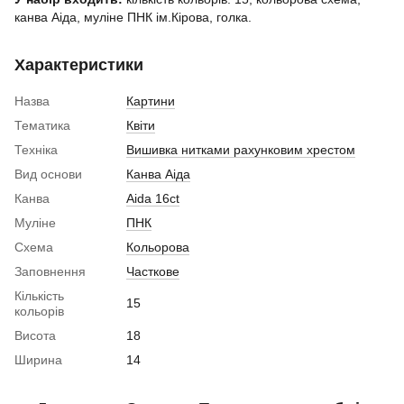
канва Аіда, муліне ПНК ім.Кірова, голка.
Характеристики
Назва
Картини
Тематика
Квіти
Техніка
Вишивка нитками рахунковим хрестом
Вид основи
Канва Аіда
Канва
Aida 16ct
Муліне
ПНК
Схема
Кольорова
Заповнення
Часткове
Кількість
15
кольорів
Висота
18
Ширина
14