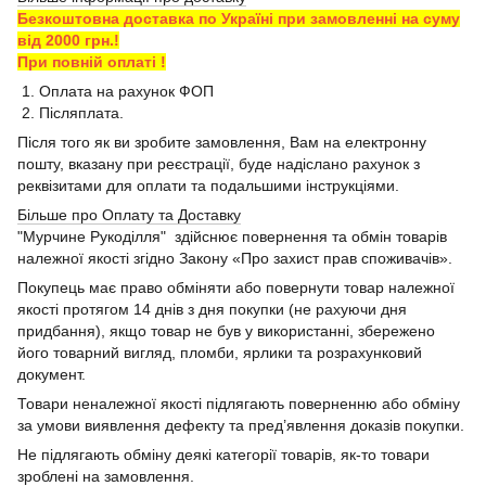
Безкоштовна доставка по Україні при замовленні на суму
від 2000 грн.!
При повній оплаті !
1. Оплата на рахунок ФОП
2. Післяплата.
Після того як ви зробите замовлення, Вам на електронну
пошту, вказану при реєстрації, буде надіслано рахунок з
реквізитами для оплати та подальшими інструкціями.
Більше про Оплату та Доставку
"Мурчине Рукоділля" здійснює повернення та обмін товарів
належної якості згідно Закону «Про захист прав споживачів».
Покупець має право обміняти або повернути товар належної
якості протягом 14 днів з дня покупки (не рахуючи дня
придбання), якщо товар не був у використанні, збережено
його товарний вигляд, пломби, ярлики та розрахунковий
документ.
Товари неналежної якості підлягають поверненню або обміну
за умови виявлення дефекту та пред’явлення доказів покупки.
Не підлягають обміну деякі категорії товарів, як-то товари
зроблені на замовлення.