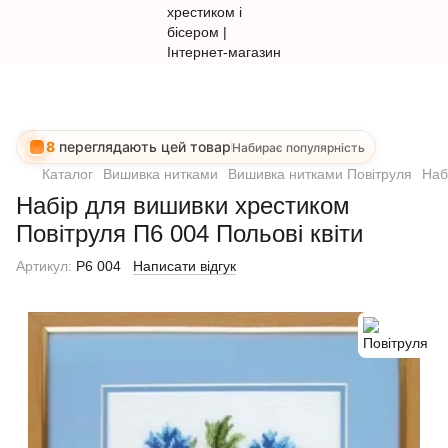
8
переглядають цей товар
Набирає популярність
Каталог
Вишивка нитками
Вишивка нитками Повітруля
Наб
Набір для вишивки хрестиком
Повітруля П6 004 Польові квіти
Артикул:
Р6 004
Написати відгук