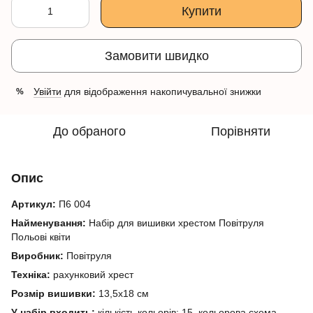
Купити
Замовити швидко
Увійти
для відображення накопичувальної знижки
%
До обраного
Порівняти
Опис
Артикул:
П6 004
Найменування:
Набір для вишивки хрестом Повітруля
Польові квіти
Виробник:
Повітруля
Техніка:
рахунковий хрест
Розмір вишивки:
13,5х18 см
У набір входить:
кількість кольорів: 15, кольорова схема,