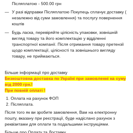
Післяплатою - 500.00 грн
У разі відправки Післяплатою Покупець сплачує доставку (
незалежно від суми замовлення) та послугу повернення
коштів
Будь ласка, перевіряйте цілісність упаковки, зовнішній
вигляд товару та його комплектацію у відділенні
транспортної компанії. Після отримання товару претензії
щодо комплектації, цілісності та зовнішнього вигляду
товару, не приймаються.
Більше інформації про доставку
Безкоштовна доставка по Україні при замовленні на суму
від 2000 грн.!
При повній оплаті !
1. Оплата на рахунок ФОП
2. Післяплата.
Після того як ви зробите замовлення, Вам на електронну
пошту, вказану при реєстрації, буде надіслано рахунок з
реквізитами для оплати та подальшими інструкціями.
Більше про Оплату та Доставку